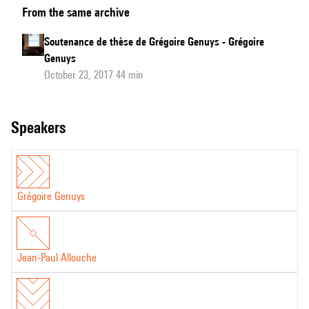
From the same archive
de
thèse
Soutenance de thèse de Grégoire Genuys - Grégoire
de
Genuys
Grégoire
October 23, 2017 44 min
Genuys
:
speakers
questions
du
Jury
Grégoire Genuys
Jean-Paul Allouche