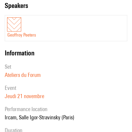
detection system.
speakers
Geoffroy Peeters
information
set
Ateliers du Forum
event
Jeudi 21 novembre
performance location
Ircam, Salle Igor-Stravinsky (Paris)
duration