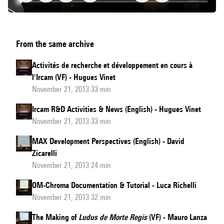
Recent
From the same archive
developments
in
Activités de recherche et développement en cours à
audio
l'Ircam (VF) - Hugues Vinet
descriptors
November 21, 2013 33 min
(English)
Ircam R&D Activities & News (English) - Hugues Vinet
November 21, 2013 33 min
MAX Development Perspectives (English) - David
Zicarelli
November 21, 2013 24 min
OM-Chroma Documentation & Tutorial - Luca Richelli
November 21, 2013 32 min
The Making of
Ludus de Morte Regis
(VF) - Mauro Lanza