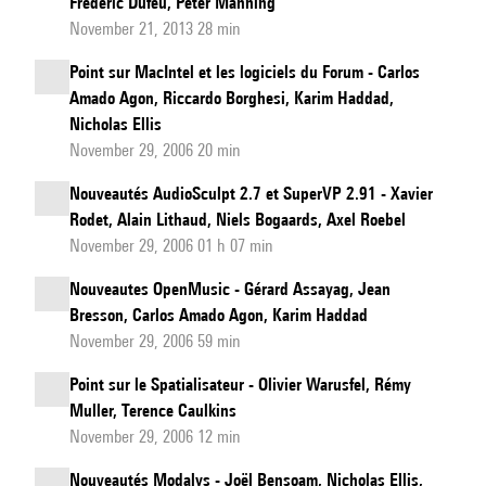
Frédéric Dufeu, Peter Manning
November 21, 2013 28 min
Point sur MacIntel et les logiciels du Forum - Carlos
Amado Agon, Riccardo Borghesi, Karim Haddad,
Nicholas Ellis
November 29, 2006 20 min
Nouveautés AudioSculpt 2.7 et SuperVP 2.91 - Xavier
Rodet, Alain Lithaud, Niels Bogaards, Axel Roebel
November 29, 2006 01 h 07 min
Nouveautes OpenMusic - Gérard Assayag, Jean
Bresson, Carlos Amado Agon, Karim Haddad
November 29, 2006 59 min
Point sur le Spatialisateur - Olivier Warusfel, Rémy
Muller, Terence Caulkins
November 29, 2006 12 min
Nouveautés Modalys - Joël Bensoam, Nicholas Ellis,