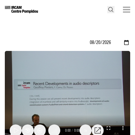
0:00
/
0:00
1x