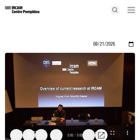
0:00
/
0:00
1x