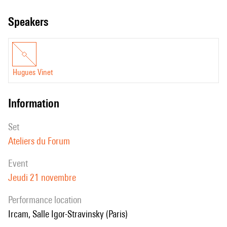
achievements in the form of software and industrial applications.
speakers
Hugues Vinet
information
set
Ateliers du Forum
event
Jeudi 21 novembre
performance location
Ircam, Salle Igor-Stravinsky (Paris)