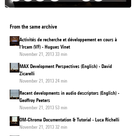
Ircam
From the same archive
R&D
Activities
Activités de recherche et développement en cours à
&
l'Ircam (VF) - Hugues Vinet
News
November 21, 2013 33 min
(English)
MAX Development Perspectives (English) - David
Zicarelli
November 21, 2013 24 min
Recent developments in audio descriptors (English) -
Geoffroy Peeters
November 21, 2013 53 min
OM-Chroma Documentation & Tutorial - Luca Richelli
November 21, 2013 32 min