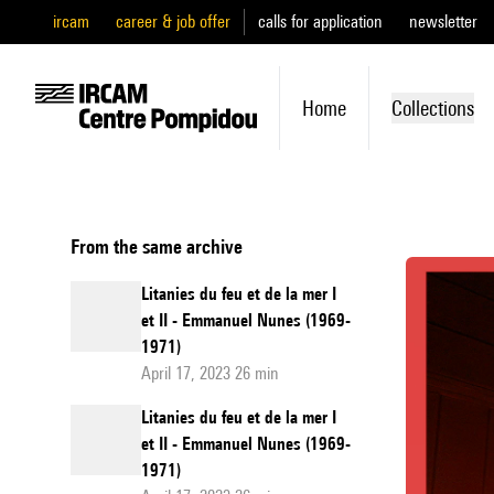
ircam
career & job offer
calls for application
newsletter
Home
Collections
From the same archive
Litanies du feu et de la mer I
et II - Emmanuel Nunes (1969-
1971)
April 17, 2023 26 min
Litanies du feu et de la mer I
et II - Emmanuel Nunes (1969-
1971)