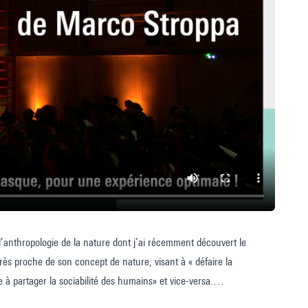
 l’anthropologie de la nature dont j’ai récemment découvert le
 très proche de son concept de nature, visant à « défaire la
ie à partager la sociabilité des humains» et vice-versa.
adhère de façon naturelle et spontanée, tellement plus riche et