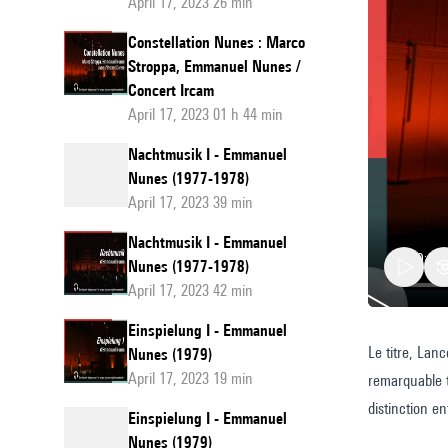
April 17, 2023 26 min
Constellation Nunes : Marco
Stroppa, Emmanuel Nunes /
Concert Ircam
April 17, 2023 01 h 44 min
Nachtmusik I - Emmanuel
Nunes (1977-1978)
April 17, 2023 39 min
Nachtmusik I - Emmanuel
Nunes (1977-1978)
April 17, 2023 42 min
Einspielung I - Emmanuel
Le titre, Lan
Lance
Nunes (1979)
April 17, 2023 19 min
remarquable tr
dei
distinction en
crepusc
Einspielung I - Emmanuel
C’est une pro
Nunes (1979)