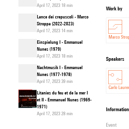
stimulante qu
April 17, 2023 18 min
Work by
sociale me pl
Lance dei crepuscoli - Marco
D’un point de
Stroppa (2022-2023)
Paris, j’alla
April 17, 2023 14 min
visions du mo
Marco Stro
Einspielung I - Emmanuel
discrètement
Nunes (1979)
Dans Lance de
April 17, 2023 18 min
speakers
tel aspect de
Nachtmusik I - Emmanuel
attaque un so
Nunes (1977-1978)
d’une «toaca »
April 17, 2023 39 min
l’œuvre, car 
Carlo Laure
Litanies du feu et de la mer I
moins évident
et II - Emmanuel Nunes (1969-
J’aimerais aj
1971)
information
d’interprétat
April 17, 2023 28 min
centaine de h
event
Je tiens à re