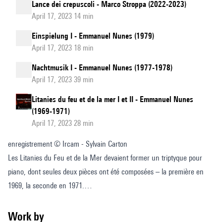
Lance dei crepuscoli - Marco Stroppa (2022-2023)
April 17, 2023 14 min
Einspielung I - Emmanuel Nunes (1979)
April 17, 2023 18 min
Nachtmusik I - Emmanuel Nunes (1977-1978)
April 17, 2023 39 min
Litanies du feu et de la mer I et II - Emmanuel Nunes
(1969-1971)
April 17, 2023 28 min
enregistrement © Ircam - Sylvain Carton
Les Litanies du Feu et de la Mer devaient former un triptyque pour
piano, dont seules deux pièces ont été composées – la première en
1969, la seconde en 1971.
Les deux Litanies ont en commun « un univers harmonique très
exclusif» fondé sur cinq notes: si bémol, ré, mi, sol, la, dont les
Work by