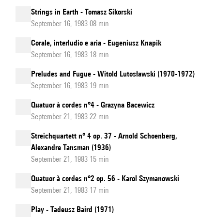
Strings in Earth - Tomasz Sikorski
September 16, 1983 08 min
Corale, interludio e aria - Eugeniusz Knapik
September 16, 1983 18 min
Preludes and Fugue - Witold Lutosławski (1970-1972)
September 16, 1983 19 min
Quatuor à cordes n°4 - Grazyna Bacewicz
September 21, 1983 22 min
Streichquartett n° 4 op. 37 - Arnold Schoenberg,
Alexandre Tansman (1936)
September 21, 1983 15 min
Quatuor à cordes n°2 op. 56 - Karol Szymanowski
September 21, 1983 17 min
Play - Tadeusz Baird (1971)