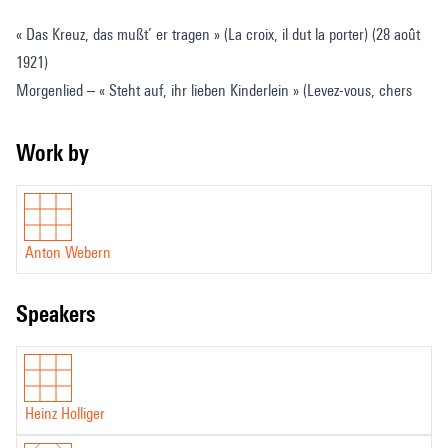
« Das Kreuz, das mußt’ er tragen » (La croix, il dut la porter) (28 août
1921)
Morgenlied – « Steht auf, ihr lieben Kinderlein » (Levez-vous, chers
petits enfants) (22 juillet 1922)
« In Gottes Namen aufstehn » (Levons-nous au nom du Seigneur) (3
Work by
septembre 1921)
« Mein Weg geht jetzt vorüber » (Mes jours ont passé à présent) (26
juillet 1922)
Anton Webern
« Fahr hin, o Seel’, zu deinem Gott » (Va, mon âme, élance-toi vers
Dieu) (20 juillet 1917)
speakers
Heinz Holliger