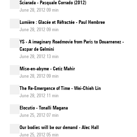
Sciarada - Pasquale Corrado (2012)
June 28, 2012 09 min
Lumière : Glacée et Réfractée - Paul Hembree
June 28, 2012 09 min
YS - A imaginary Roadmovie from Paris to Douarnenez -
Caspar de Gelmini
June 28, 2012 13 min
Mise-en-abyme - Cetiz Mahir
June 28, 2012 09 min
The Re-Emergence of Time - Wei-Chieh Lin
June 28, 2012 11 min
Elocutio - Tonalli Magana
June 25, 2012 07 min
Our bodies will be our demand - Alec Hall
June 25, 2012 05 min