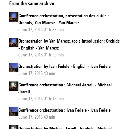
From the same archive
orchestration
:
Conférence orchestration, présentation des outils :
Michaël
Orchids, Yan Maresz - Yan Maresz
Levinas
June 17, 2015 01 h 33 min
Orchestration by Yan Maresz, tools introduction: Orchids
- English - Yan Maresz
June 17, 2015 01 h 33 min
Orchestration by Ivan Fedele - English - Ivan Fedele
June 17, 2015 43 min
Conférence orchestration : Michael Jarrell - Michael
Jarrell
June 17, 2015 01 h 18 min
Conférence orchestration : Ivan Fedele - Ivan Fedele
June 17, 2015 43 min
Orchestration by Michael Jarrell - English - Michael