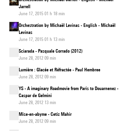
Jarrell
June 17, 2015 01 h 18 min
Orchestration by Michaël Levinas - English - Michaël
Levinas
June 17, 2015 01 h 13 min
Sciarada - Pasquale Corrado (2012)
June 28, 2012 09 min
Lumière : Glacée et Réfractée - Paul Hembree
June 28, 2012 09 min
YS - A imaginary Roadmovie from Paris to Douarnenez -
Caspar de Gelmini
June 28, 2012 13 min
Mise-en-abyme - Cetiz Mahir
June 28, 2012 09 min