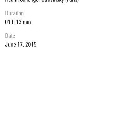
duration
01 h 13 min
date
June 17, 2015