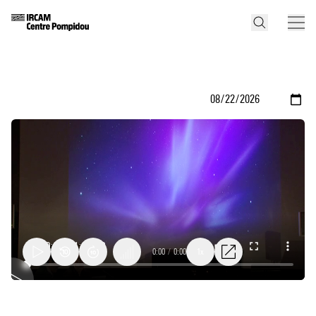
0:00
/
0:00
1x
Conférence