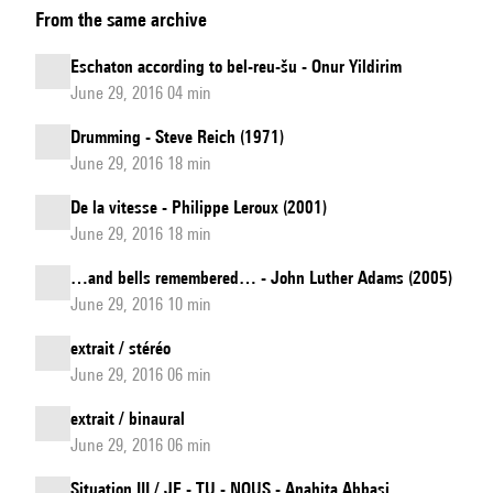
From the same archive
Class
d'interprétation
Eschaton according to bel-reu-šu - Onur Yildirim
et
June 29, 2016 04 min
Atelier
Drumming - Steve Reich (1971)
de
June 29, 2016 18 min
composition
pour
De la vitesse - Philippe Leroux (2001)
June 29, 2016 18 min
ensemble
de
…and bells remembered… - John Luther Adams (2005)
percussions
June 29, 2016 10 min
encadrés
extrait / stéréo
par
June 29, 2016 06 min
Steven
extrait / binaural
Schick
June 29, 2016 06 min
:
reportage
Situation III / JE - TU - NOUS - Anahita Abbasi