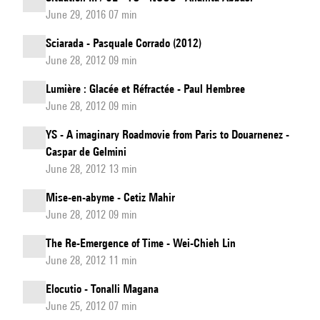
June 29, 2016 07 min
Sciarada - Pasquale Corrado (2012)
June 28, 2012 09 min
Lumière : Glacée et Réfractée - Paul Hembree
June 28, 2012 09 min
YS - A imaginary Roadmovie from Paris to Douarnenez -
Caspar de Gelmini
June 28, 2012 13 min
Mise-en-abyme - Cetiz Mahir
June 28, 2012 09 min
The Re-Emergence of Time - Wei-Chieh Lin
June 28, 2012 11 min
Elocutio - Tonalli Magana
June 25, 2012 07 min