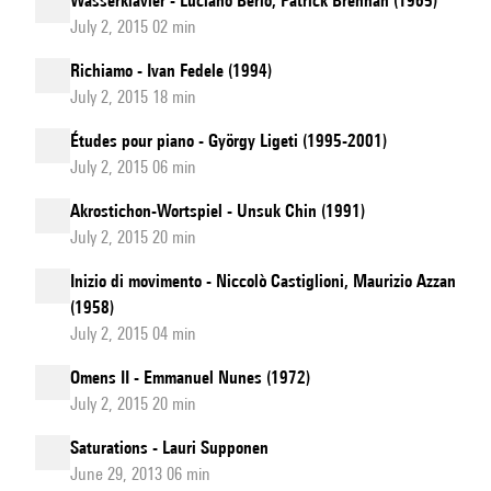
Wasserklavier - Luciano Berio, Patrick Brennan (1965)
July 2, 2015 02 min
Richiamo - Ivan Fedele (1994)
July 2, 2015 18 min
Études pour piano - György Ligeti (1995-2001)
July 2, 2015 06 min
Akrostichon-Wortspiel - Unsuk Chin (1991)
July 2, 2015 20 min
Inizio di movimento - Niccolò Castiglioni, Maurizio Azzan
(1958)
July 2, 2015 04 min
Omens II - Emmanuel Nunes (1972)
July 2, 2015 20 min
Saturations - Lauri Supponen
June 29, 2013 06 min