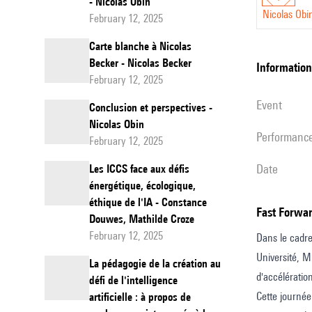
- Nicolas Obin
Nicolas Obi
February 12, 2025
Carte blanche à Nicolas
Becker - Nicolas Becker
information
February 12, 2025
event
Conclusion et perspectives -
Nicolas Obin
performanc
February 12, 2025
date
Les ICCS face aux défis
énergétique, écologique,
éthique de l'IA - Constance
Fast Forwa
Douwes, Mathilde Croze
February 12, 2025
Dans le cadr
Université, Mi
La pédagogie de la création au
d'accélératio
défi de l'intelligence
Cette journée
artificielle : à propos de