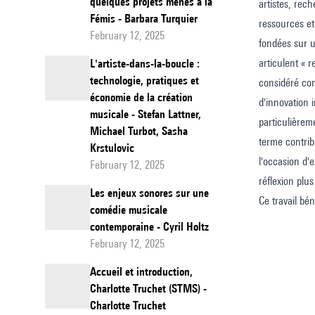
quelques projets menés à la
artistes, rec
Fémis - Barbara Turquier
ressources et
February 12, 2025
fondées sur u
articulent « r
L'artiste-dans-la-boucle :
technologie, pratiques et
considéré com
économie de la création
d'innovation 
musicale - Stefan Lattner,
particulièreme
Michael Turbot, Sasha
terme contrib
Krstulovic
l'occasion d'
February 12, 2025
réflexion plus
Les enjeux sonores sur une
Ce travail bé
comédie musicale
contemporaine - Cyril Holtz
February 12, 2025
Accueil et introduction,
Charlotte Truchet (STMS) -
Charlotte Truchet