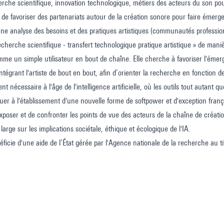
herche scientifique, innovation technologique, métiers des acteurs du son po
 de favoriser des partenariats autour de la création sonore pour faire éme
ne analyse des besoins et des pratiques artistiques (communautés professionn
echerche scientifique - transfert technologique pratique artistique » de maniè
me un simple utilisateur en bout de chaîne. Elle cherche à favoriser l'ém
intégrant l'artiste de bout en bout, afin d’orienter la recherche en fonction d
nt nécessaire à l'âge de l'intelligence artificielle, où les outils tout autant 
uer à l'établissement d'une nouvelle forme de softpower et d'exception fran
exposer et de confronter les points de vue des acteurs de la chaîne de créati
 large sur les implications sociétale, éthique et écologique de l'IA.
néficie d'une aide de l’État gérée par l'Agence nationale de la recherche au