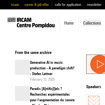
ircam
career & job offer
calls for application
newsletter
Home
Collections
From the same archive
Generative AI in music
production - A paradigm shift?
- Stefan Lattner
February 12, 2025
speakers
Paradis [A]rtific[I]els ?
Recherches expérimentales
pour l'augmentation du sonore