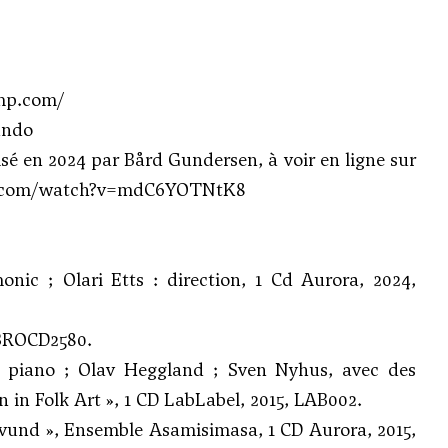
mp.com/
undo
sé en 2024 par Bård Gundersen, à voir en ligne sur
e.com/watch?v=mdC6YOTNtK8
c ; Olari Etts : direction, 1 Cd Aurora, 2024,
BROCD2580.
s, piano ; Olav Heggland ; Sven Nyhus, avec des
in Folk Art », 1 CD LabLabel, 2015, LAB002.
und », Ensemble Asamisimasa, 1 CD Aurora, 2015,