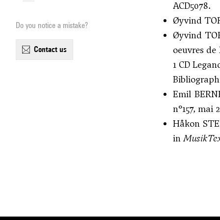
ACD5078.
Øyvind TOR
Do you notice a mistake?
Øyvind T
oeuvres de 
contact us
1 CD Legan
Bibliographi
Emil BERNH
n°157, mai 2
Håkon STEN
in
MusikTex