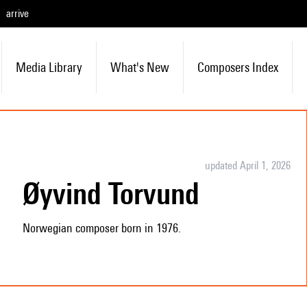
arrive
Media Library
What's New
Composers Index
updated April 1, 2026
Øyvind Torvund
Norwegian composer born in 1976.