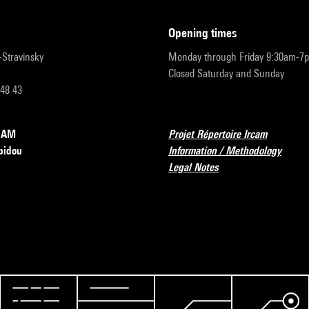
opening times
r-Stravinsky
Monday through Friday 9:30am-7
Closed Saturday and Sunday
 48 43
RCAM
Projet Répertoire Ircam
pidou
Information / Methodology
Legal Notes