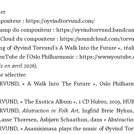
net
positeur :
https://oyvindtorvund.com/
amp du compositeur :
https://oyvindtorvund.bandca
Cloud du compositeur :
https://soundcloud.com/torv
g of Øyvind Torvund's A Walk Into the Future », réali
ouTube de l'Oslo Philharmonic :
https://www.youtub
és en avril 2026).
e sélective
VUND, « A Walk Into The Future », Oslo Philharmoni
VUND, « The Exotica Album », 1 CD Hubro, 2019, HU
ORVUND,
Abstraction in Folk Art
, Ingfrid Breie Nyhu
asse Thoresen, Asbjørn Schaathun, dans « Abstraction 
VUND, « Asamisimasa plays the music of Øyvind Torv