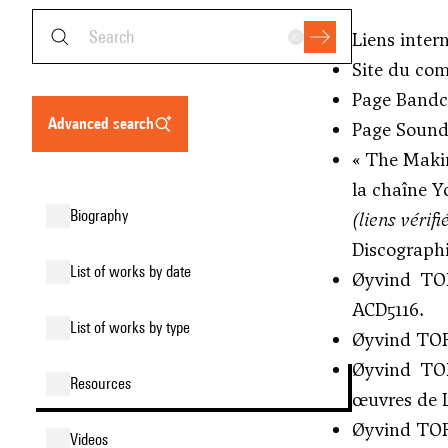
Liens inter
Site du com
Page Bandc
advanced search
Page Sound
« The Makin
la chaîne Y
biography
(liens vérifi
Discographi
list of works by date
Øyvind TOR
ACD5116.
list of works by type
Øyvind TOR
Øyvind T
resources
œuvres de L
Øyvind TOR
videos