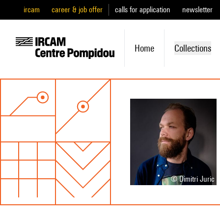
ircam
career & job offer
calls for application
newsletter
Home
Collections
© Dimitri Juric