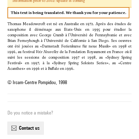
Information prior to 2002: update is coming
This text is being translated. We thank you for your patience.
Thomas Meadowcroft est né en Australie en 1972. Après des études de
saxophone il déménage aux Etats-Unis en 1995 pour étudier la
composition avec
George Crumb
à l'Université de Pennsylvanie et avec
Brian Ferneyhough à l'Université de Californie à San Diego. Ses oeuvres
ont été jouées au «Darmstadt Ferienkurse für neue Musik» en 1998 et
1996, au festival
Voix Nouvelles
de la Fondation Royaumont en France où il
suivi les sessions de composition 1997 et 1998, au «Sydney Spring
Festival» en 1997, à la «Sydney Spring Soloists Series», au «Centre
Acanthes» en 1996 et à Buffalo en 1996.
© Ircam-Centre Pompidou, 1998
Do you notice a mistake?
contact us