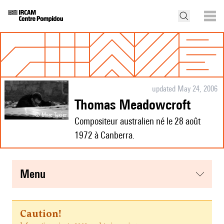
updated May 24, 2006
Thomas Meadowcroft
© Marc Texier
Compositeur australien né le 28 août
1972 à Canberra.
menu
Caution!