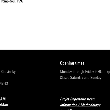
 Pompidou, 1997
opening times
r-Stravinsky
Monday through Friday 9:30am-7
Closed Saturday and Sunday
 48 43
RCAM
Projet Répertoire Ircam
pidou
Information / Methodology