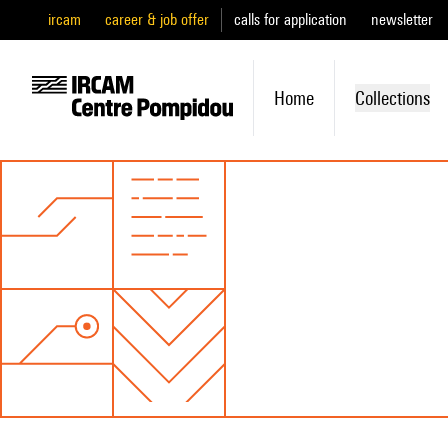
ircam
career & job offer
calls for application
newsletter
Home
Collections