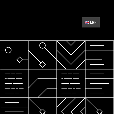
🇬🇧
EN