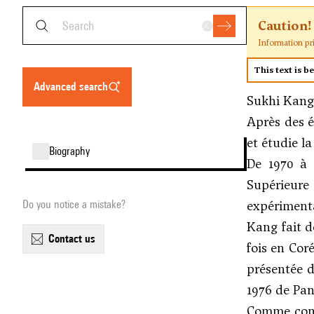
Caution!
Information pr
This text is b
advanced search
Sukhi Kang 
Après des é
et étudie l
biography
De 1970 à 
Supérieure
expériment
Do you notice a mistake?
Kang fait d
contact us
fois en Cor
présentée d
1976 de Pan
Comme compo