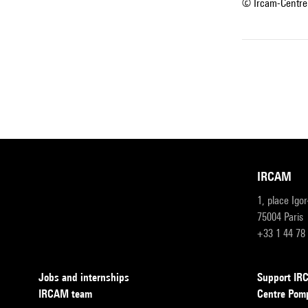
© Ircam-Centre
IRCAM
1, place Igo
75004 Paris
+33 1 44 78
Jobs and internships
Support I
IRCAM team
Centre Pom