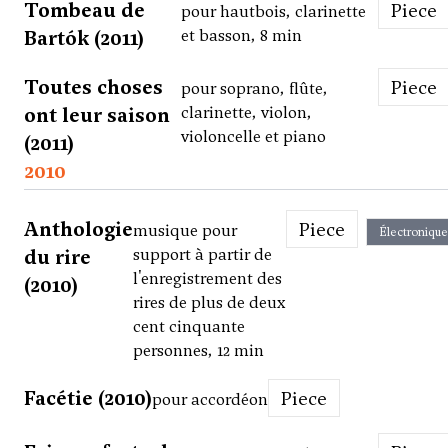
Tombeau de
Piece
pour hautbois, clarinette
Bartók (2011)
et basson, 8 min
Toutes choses
Piece
pour soprano, flûte,
ont leur saison
clarinette, violon,
violoncelle et piano
(2011)
2010
Anthologie
Piece
musique pour
Électronique
du rire
support à partir de
l'enregistrement des
(2010)
rires de plus de deux
cent cinquante
personnes, 12 min
Facétie (2010)
Piece
pour accordéon