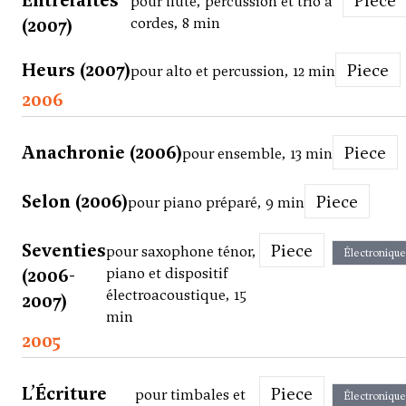
Entrefaites
Piece
pour flûte, percussion et trio à
(2007)
cordes, 8 min
Heurs (2007)
Piece
pour alto et percussion, 12 min
2006
Anachronie (2006)
Piece
pour ensemble, 13 min
Selon (2006)
Piece
pour piano préparé, 9 min
Seventies
Piece
pour saxophone ténor,
Électronique
(2006-
piano et dispositif
électroacoustique, 15
2007)
min
2005
L’Écriture
Piece
pour timbales et
Électronique