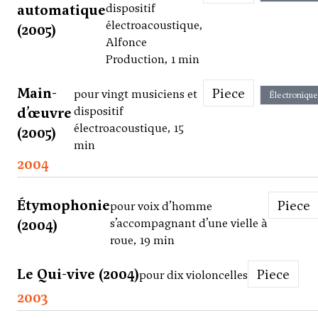
automatique
dispositif
électroacoustique,
(2005)
Alfonce
Production, 1 min
Main-
Piece
pour vingt musiciens et
Électronique
d’œuvre
dispositif
électroacoustique, 15
(2005)
min
2004
Étymophonie
Piece
pour voix d’homme
(2004)
s’accompagnant d’une vielle à
roue, 19 min
Le Qui-vive (2004)
Piece
pour dix violoncelles
2003