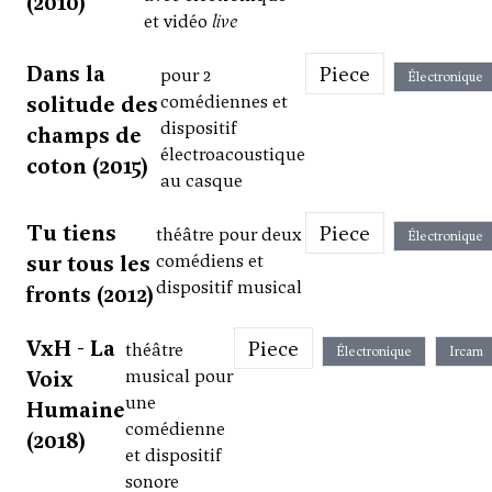
(2010)
et vidéo
live
Dans la
Piece
pour 2
Électronique
solitude des
comédiennes et
dispositif
champs de
électroacoustique
coton (2015)
au casque
Tu tiens
Piece
théâtre pour deux
Électronique
sur tous les
comédiens et
dispositif musical
fronts (2012)
VxH - La
Piece
théâtre
Électronique
Ircam
Voix
musical pour
une
Humaine
comédienne
(2018)
et dispositif
sonore