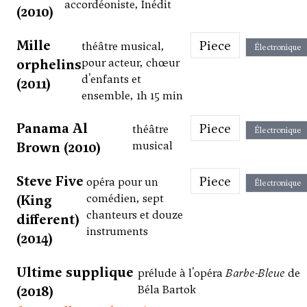
accordéoniste, Inédit
(2010)
Mille
Piece
théâtre musical,
Électronique
orphelins
pour acteur, chœur
d'enfants et
(2011)
ensemble, 1h 15 min
Panama Al
Piece
théâtre
Électronique
Brown (2010)
musical
Steve Five
Piece
opéra pour un
Électronique
(King
comédien, sept
chanteurs et douze
different)
instruments
(2014)
Ultime supplique
prélude à l'opéra
Barbe-Bleue
de
(2018)
Béla Bartok