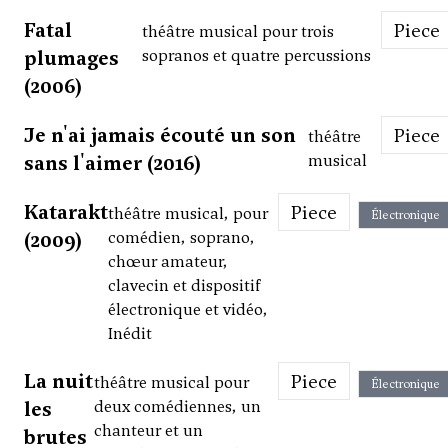
Fatal
Piece
théâtre musical pour trois
plumages
sopranos et quatre percussions
(2006)
Je n'ai jamais écouté un son
Piece
théâtre
sans l'aimer (2016)
musical
Katarakt
Piece
théâtre musical, pour
Électronique
(2009)
comédien, soprano,
chœur amateur,
clavecin et dispositif
électronique et vidéo,
Inédit
La nuit
Piece
théâtre musical pour
Électronique
les
deux comédiennes, un
chanteur et un
brutes