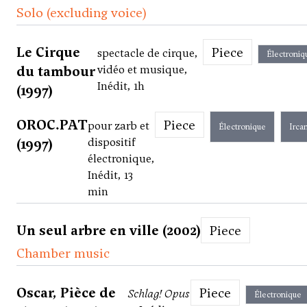
Solo (excluding voice)
Le Cirque
Piece
spectacle de cirque,
Électroniq
du tambour
vidéo et musique,
Inédit, 1h
(1997)
OROC.PAT
Piece
pour zarb et
Électronique
Irca
(1997)
dispositif
électronique,
Inédit, 13
min
Un seul arbre en ville (2002)
Piece
Chamber music
Oscar, Pièce de
Piece
Schlag! Opus
Électronique