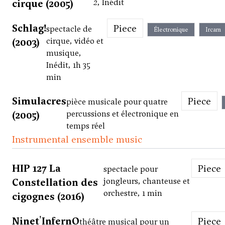
cirque (2005)
2
, Inédit
Schlag!
Piece
spectacle de
Électronique
Ircam
(2003)
cirque, vidéo et
musique,
Inédit, 1h 35
min
Simulacres
Piece
pièce musicale pour quatre
(2005)
percussions et électronique en
temps réel
Instrumental ensemble music
HIP 127 La
Piece
spectacle pour
Constellation des
jongleurs, chanteuse et
orchestre, 1 min
cigognes (2016)
Ninet'InfernO
Piece
théâtre musical pour un