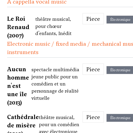
A cappella vocal music
Le Roi
Piece
théâtre musical,
Électronique
Renaud
pour chœur
d'enfants, Inédit
(2007)
Electronic music / fixed media / mechanical mus
instruments
Aucun
Piece
spectacle multimédia
Électronique
homme
jeune public pour un
comédien et un
n'est
personnage de réalité
une île
virtuelle
(2013)
Cathédrale
Piece
théâtre musical,
Électronique
de misère
pour un comédien
avec électronique