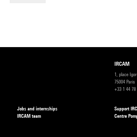
IRCAM
1, place Igo
75004 Paris
+33 1 44 78
Jobs and internships
Support I
IRCAM team
Centre Pom