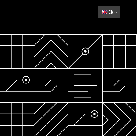
🇬🇧
EN