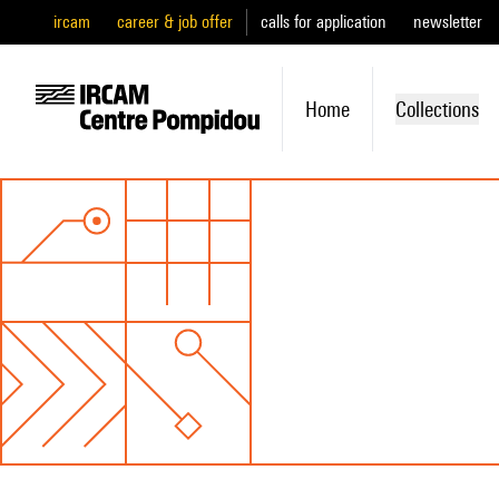
ircam
career & job offer
calls for application
newsletter
Home
Collections