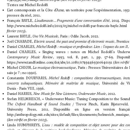
Textes sur Michel Redolfi
L’art contemporain et la Côte d’Azur, un territoire pour l’expérimentation, 1951
presses du réel, 2011.
François BAYLE,
L’audionaute… Fragments d’une conversation d’été
, 2014. Dispo
http://www.michelredolfi.info/2019/05/michel-redolfi-par-francois-bayle.html
février 2023
).
Laurent BAYLE,
Une Vie Musicale
, Paris : Odile Jacob, 2022.
Joël CHABADE,
Electric sound, the past and promise of electronic music
, Prentice
Daniel CHARLES,
Michel Redolfi : musique et profondeur. Lien : l'espace du son II
,
Daniel CHARLES, « Singing waves : notes on Michel Redolfi's Underw
Contemporary Music Review
, 1993, vol. 8, part. 1, pp. 57-69. Disponi
https://www.tandfonline.com/doi/abs/10.1080/07494469300640191
(
lien vérifi
Michel CHION,
La musique électroacoustique
, Paris : Presses Universitaires de
sais-je ? ; no 1990).
Constantin DOURVARIS,
Michel Redolfi : compositions électroacoustiques, insta
concerts subaquatiques. Mémoire de maîtrise de musique
, Université de Vi
Denis - Paris VIII, 1996.
Daniel HARRIS,
New Music for New Listeners, Underwater Music
, 2012.
Stefan HELMREICH, « Underwater Music: Tuning Composition to the Sounds 
The Oxford Handbook of Sound Studies
/ Trevor Pinch, Karin Bijsterveld.
University Press, 2011. Disponible en ligne en version françai
http://anthropology.mit.edu/sites/default/files/documents/helmreich_musique
(
lien vérifié en février 2023
).
Linda HUMPHREYS,
L'eau : modèle de composition et objet sonore pour des c