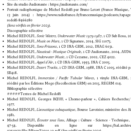
Site du studio Audionaute :
https://audionaute.com/
Portrait radiophonique de Michel Redolfi par Bruno Letort (France Musique,
13 juin 2014) :
https://www.radiofrance.fr/francemusique/podcasts/tapage
redolfi-8466280
(liens vérifiés en février 2023).
Discographie sélective
Michel REDOLFI,
Sonic Waters, Underwater Music 1979-1987
, 1 CD Sub Rosa, 2
Michel REDOLFI,
Music on Mars
, 1 CD Signature, 2014, SIG 11075.
Michel REDOLFI,
Sons-Frissons
, 1 CD INA-GRM, 2012, INAG 6031.
Michel REDOLFI,
Nausicaä - Musique Originale
, 1 CD Audionaute, 2004, AUD
Michel REDOLFI,
Underwater Music
, 1 CD Cezame, 2002, CEZ 4022.
Michel REDOLFI,
Appel d'Air
, 1 CD INA-GRM, 1993, INA C 2005.
Michel REDOLFI,
Desert Tracks
, 1 CD INA-GRM, 1988, INA C 1005, réédité pa
SR418.
Michel REDOLFI,
Immersion / Pacific Tubular Waves
, 1 vinyle INA-GRM, 1
réédité par les Éditions Mego (Recollection GRM) en 2015, REGRM 014.
Bibliographie sélective
#####Textes de Michel Redolfi
Michel REDOLFI, Georges BŒUF, « L'homo-parleur », Cahiers Recherche/ 
1977.
Michel REDOLFI,
L’acoustique subaquatique
, Bourse Lavoisier, ministère des Af
1981.
Michel REDOLFI,
Écouter sous l’eau
, Alliage : Culture - Science - Technique, 
47-54. Disponible en ligne sur
https://hal.archiv
03419532/file/Alliage%2010.10.pdf
(
lien vérifié en février 2023
).