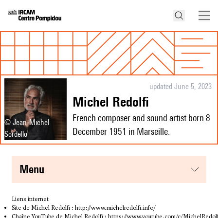
updated June 5, 2023
Michel Redolfi
French composer and sound artist born 8
© Jean-Michel
December 1951 in Marseille.
Sordello
menu
Liens internet
Site de Michel Redolfi :
http://www.michelredolfi.info/
Chaîne YouTube de Michel Redolfi :
https://www.youtube.com/c/MichelRedol