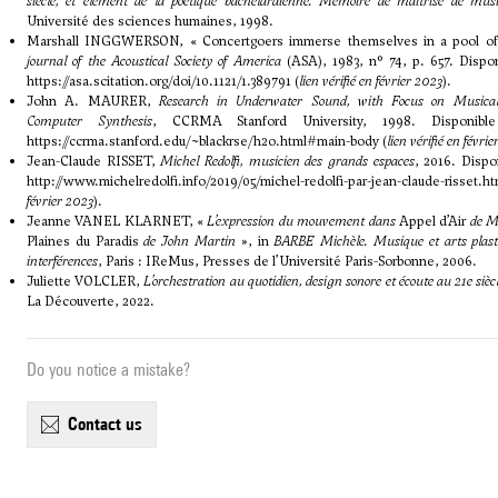
siècle, et élément de la poétique bachelardienne. Mémoire de maîtrise de mus
Université des sciences humaines, 1998.
Marshall INGGWERSON, « Concertgoers immerse themselves in a pool of
journal of the Acoustical Society of America
(ASA), 1983, n° 74, p. 657. Dispon
https://asa.scitation.org/doi/10.1121/1.389791
(
lien vérifié en février 2023
).
John A. MAURER,
Research in Underwater Sound, with Focus on Musical
Computer Synthesis
, CCRMA Stanford University, 1998. Disponibl
https://ccrma.stanford.edu/~blackrse/h2o.html#main-body
(
lien vérifié en févri
Jean-Claude RISSET,
Michel Redolfi, musicien des grands espaces
, 2016. Dispo
http://www.michelredolfi.info/2019/05/michel-redolfi-par-jean-claude-risset.ht
février 2023
).
Jeanne VANEL KLARNET, «
L’expression du mouvement dans
Appel d’Air
de Mi
Plaines du Paradis
de John Martin
», in
BARBE Michèle. Musique et arts plasti
interférences
, Paris : IReMus, Presses de l’Université Paris-Sorbonne, 2006.
Juliette VOLCLER,
L’orchestration au quotidien, design sonore et écoute au 21e sièc
La Découverte, 2022.
Do you notice a mistake?
contact us