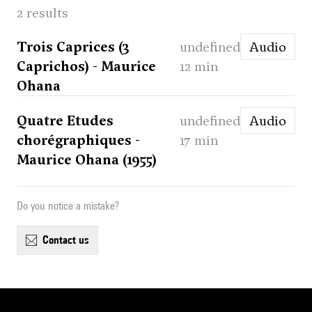
2 results
Trois Caprices (3
undefined
Audio
Caprichos) - Maurice
12 min
Ohana
Quatre Etudes
undefined
Audio
chorégraphiques -
17 min
Maurice Ohana (1955)
Do you notice a mistake?
contact us