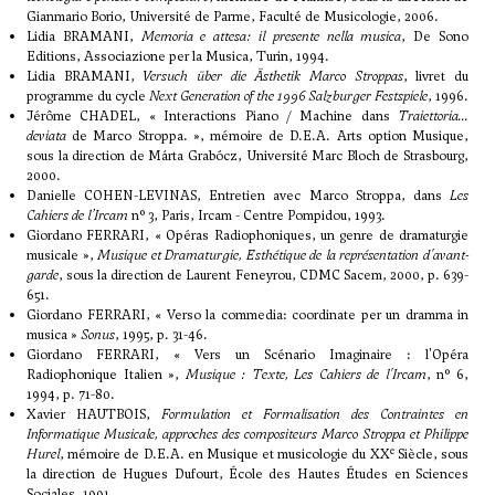
Gianmario Borio, Université de Parme, Faculté de Musicologie, 2006.
Lidia BRAMANI,
Memoria e attesa: il presente nella musica
, De Sono
Editions, Associazione per la Musica, Turin, 1994.
Lidia BRAMANI,
Versuch über die Ästhetik Marco Stroppas
, livret du
programme du cycle
Next Generation of the 1996 Salzburger Festspiele
, 1996.
Jérôme CHADEL, « Interactions Piano / Machine dans
Traiettoria...
deviata
de Marco Stroppa. », mémoire de D.E.A. Arts option Musique,
sous la direction de Márta Grabócz, Université Marc Bloch de Strasbourg,
2000.
Danielle COHEN-LEVINAS, Entretien avec Marco Stroppa, dans
Les
Cahiers de l’Ircam
n° 3, Paris, Ircam - Centre Pompidou, 1993.
Giordano FERRARI, « Opéras Radiophoniques, un genre de dramaturgie
musicale »,
Musique et Dramaturgie, Esthétique de la représentation d'avant-
garde
, sous la direction de Laurent Feneyrou, CDMC Sacem, 2000, p. 639-
651.
Giordano FERRARI, « Verso la commedia: coordinate per un dramma in
musica »
Sonus
, 1995, p. 31-46.
Giordano FERRARI, « Vers un Scénario Imaginaire : l'Opéra
Radiophonique Italien »,
Musique : Texte, Les Cahiers de l'Ircam
, n° 6,
1994, p. 71-80.
Xavier HAUTBOIS,
Formulation et Formalisation des Contraintes en
Informatique Musicale, approches des compositeurs Marco Stroppa et Philippe
e
Hurel
, mémoire de D.E.A. en Musique et musicologie du XX
Siècle, sous
la direction de Hugues Dufourt, École des Hautes Études en Sciences
Sociales, 1991.