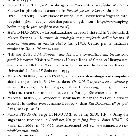
Florian HÖLSCHER, « Anmerkungen zu Marco Stroppas Zyklus
Miniature
Estrose
für pianoforte d’amore » in
Physiologie des Klaviers
, Julia Kursell,
Hrsg. (éditeur), Max-Planck-Instituyt für Wissenschaftsgeschickte,
Preprint 366, 2009, téléchargement pdf sur
http://www.mpiwg-
berlin.mpg.de
(lien vérifié en mai 2026).
Stefano MARCATO, « La realizzazione dei suoni sintetici in Traiettoria di
Marco Stroppa »,
Il centro di sonologia computazionale dell'università di
Padova. Vent'anni di musica elettronica
, CIMS, Centro per le iniziative
musicali in Sicilia, Palermo, 2001.
Nathalie RUGET,
M. Stroppa : une démarche compositionnelle. Un parcours
possible à travers
Miniature Estrose, Upon a Blade of Grass,
et
Hiranyaloka,
mémoire de DEA de Musique, sous la direction de Jean-Yves Bosseur,
Université de Paris IV Sorbonne, 1999.
Marco STROPPA, Jean BRESSON, « Electronic dramaturgy and computer-
aided composition in
Re Orso
», dans
The OM Composer's Book volume 3
,
(Jean Bresson, Carlos Agon, Gérard Assayag, éd.), éditions
Delatour/Ircam-Centre Pompidou, coll. « Musique/Sciences », 2016
Marco STROPPA, « Accorder musicalement un espace réel et un espace
inventé. Entretien avec Jehanne Dautrey », dans
Rue Descartes
, n° 56, puf,
Paris, 2007 p. 70-81.
Marco STROPPA, Serge LEMOUTON, et Benny SLUCHIN, « Using the
augmented trombone in
I will not kiss your f.ing flag
», dans
NIME 06
,
Paris, juin 2006, p. 304-307, téléchargement pdf sur
www.nime.org
(lien
vérifié en mai 2026).