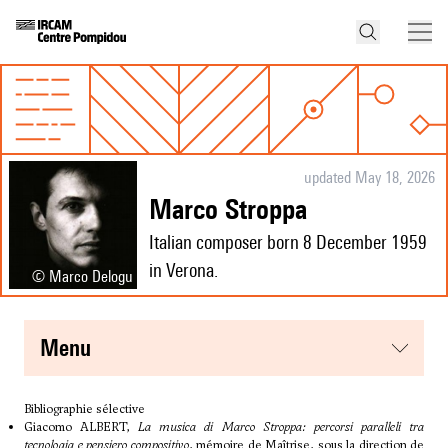
updated May 18, 2026
Marco Stroppa
Italian composer born 8 December 1959
in Verona.
© Marco Delogu
menu
Bibliographie sélective
Giacomo ALBERT,
La musica di Marco Stroppa: percorsi paralleli tra
tecnologia e pensiero compositivo
, mémoire de Maîtrise, sous la direction de