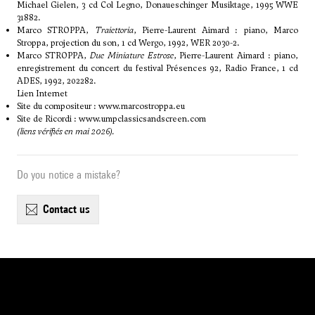
Michael Gielen, 3 cd Col Legno, Donaueschinger Musiktage, 1995 WWE
31882.
Marco STROPPA,
Traiettoria
, Pierre-Laurent Aimard : piano, Marco
Stroppa, projection du son, 1 cd Wergo, 1992, WER 2030-2.
Marco STROPPA,
Due Miniature Estrose
, Pierre-Laurent Aimard : piano,
enregistrement du concert du festival Présences 92, Radio France, 1 cd
ADES, 1992, 202282.
Lien Internet
Site du compositeur :
www.marcostroppa.eu
Site de Ricordi :
www.umpclassicsandscreen.com
(liens vérifiés en mai 2026).
Do you notice a mistake?
contact us