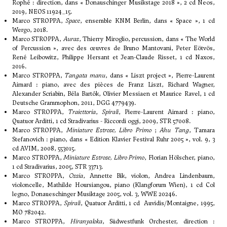
Rophé : direction, dans « Donauschinger Musikstage 2018 », 2 cd Neos,
2019, NEOS 11924_15.
Marco STROPPA,
Space
, ensemble KNM Berlin, dans « Space », 1 cd
Wergo, 2018.
Marco STROPPA,
Auras
, Thierry Miroglio, percussion, dans « The World
of Percussion », avec des œuvres de Bruno Mantovani, Peter Eötvös,
René Leibowitz, Philippe Hersant et Jean-Claude Risset, 1 cd Naxos,
2016.
Marco STROPPA,
Tangata manu
, dans « Liszt project », Pierre-Laurent
Aimard : piano, avec des pièces de Franz Liszt, Richard Wagner,
Alexander Scriabin, Béla Bartók, Olivier Messiaen et Maurice Ravel, 1 cd
Deutsche Grammophon, 2011, DGG 4779439.
Marco STROPPA,
Traiettoria
,
Spirali
, Pierre-Laurent Aimard : piano,
Quatuor Arditti, 1 cd Stradivarius - Riccordi oggi, 2009, STR 57008.
Marco STROPPA,
Miniature Estrose, Libro Primo
;
Ahu Tang
, Tamara
Stefanovich : piano, dans « Edition Klavier Festival Ruhr 2005 », vol. 9, 3
cd AVIM, 2008, 553015.
Marco STROPPA,
Miniature Estrose, Libro Primo
, Florian Hölscher, piano,
1 cd Stradivarius, 2005, STR 33713.
Marco STROPPA,
Ossia
, Annette Bik, violon, Andrea Lindenbaum,
violoncelle, Mathilde Hoursiangou, piano (Klangforum Wien), 1 cd Col
legno, Donaueschinger Musiktage 2005, vol. 3, WWE 20246.
Marco STROPPA,
Spirali
, Quatuor Arditti, 1 cd Auvidis/Montaigne, 1995,
MO 782042.
Marco STROPPA,
Hiranyaloka
, Südwestfunk Orchester, direction :