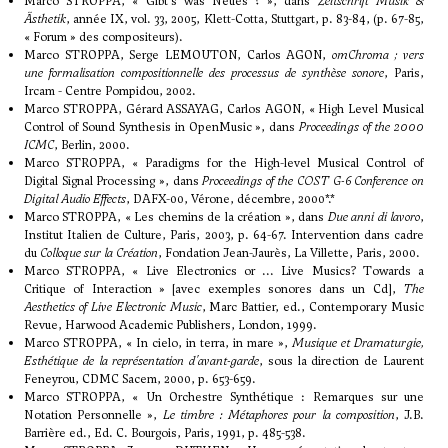
Marco STROPPA, « Gibt's was Neues ? », dans
Zeitschrift Musik &
Ästhetik
, année IX, vol. 33, 2005, Klett-Cotta, Stuttgart, p. 83-84, (p. 67-85,
« Forum » des compositeurs).
Marco STROPPA, Serge LEMOUTON, Carlos AGON,
omChroma ; vers
une formalisation compositionnelle des processus de synthèse sonore
, Paris,
Ircam - Centre Pompidou, 2002.
Marco STROPPA, Gérard ASSAYAG, Carlos AGON, « High Level Musical
Control of Sound Synthesis in OpenMusic », dans
Proceedings of the 2000
ICMC
, Berlin, 2000.
Marco STROPPA, « Paradigms for the High-level Musical Control of
Digital Signal Processing », dans
Proceedings of the COST G-6 Conference on
Digital Audio Effects
, DAFX-00, Vérone, décembre, 2000*.*
Marco STROPPA, « Les chemins de la création », dans
Due anni di lavoro
,
Institut Italien de Culture, Paris, 2003, p. 64-67. Intervention dans cadre
du
Colloque sur la Création
, Fondation Jean-Jaurès, La Villette, Paris, 2000.
Marco STROPPA, « Live Electronics or ... Live Musics? Towards a
Critique of Interaction » [avec exemples sonores dans un Cd],
The
Aesthetics of Live Electronic Music
, Marc Battier, ed., Contemporary Music
Revue, Harwood Academic Publishers, London, 1999.
Marco STROPPA, « In cielo, in terra, in mare »,
Musique et Dramaturgie,
Esthétique de la représentation d'avant-garde
, sous la direction de Laurent
Feneyrou, CDMC Sacem, 2000, p. 653-659.
Marco STROPPA, « Un Orchestre Synthétique : Remarques sur une
Notation Personnelle »,
Le timbre : Métaphores pour la composition
, J.B.
Barrière ed., Ed. C. Bourgois, Paris, 1991, p. 485-538.