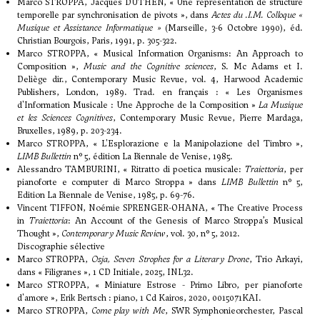
Marco STROPPA, Jacques DUTHEN, « Une représentation de structure
temporelle par synchronisation de pivots », dans
Actes du .I.M. Colloque «
Musique et Assistance Informatique »
(Marseille, 3-6 Octobre 1990), éd.
Christian Bourgois, Paris, 1991, p. 305-322.
Marco STROPPA, « Musical Information Organisms: An Approach to
Composition »,
Music and the Cognitive sciences
, S. Mc Adams et I.
Deliège dir., Contemporary Music Revue, vol. 4, Harwood Academic
Publishers, London, 1989. Trad. en français : « Les Organismes
d'Information Musicale : Une Approche de la Composition »
La Musique
et les Sciences Cognitives
, Contemporary Music Revue, Pierre Mardaga,
Bruxelles, 1989, p. 203-234.
Marco STROPPA, « L'Esplorazione e la Manipolazione del Timbro »,
LIMB Bullettin
n° 5, édition La Biennale de Venise, 1985.
Alessandro TAMBURINI, « Ritratto di poetica musicale:
Traiettoria
, per
pianoforte e computer di Marco Stroppa » dans
LIMB Bullettin
n° 5,
Edition La Biennale de Venise, 1985, p. 69-76.
Vincent TIFFON, Noémie SPRENGER-OHANA, « The Creative Process
in
Traiettoria
: An Account of the Genesis of Marco Stroppa’s Musical
Thought »,
Contemporary Music Review
, vol. 30, n° 5, 2012.
Discographie sélective
Marco STROPPA,
Osja, Seven Strophes for a Literary Drone
, Trio Arkayi,
dans « Filigranes », 1 CD Initiale, 2025, INL32.
Marco STROPPA, « Miniature Estrose - Primo Libro, per pianoforte
d'amore », Erik Bertsch : piano, 1 Cd Kairos, 2020, 0015071KAI.
Marco STROPPA,
Come play with Me
, SWR Symphonieorchester, Pascal