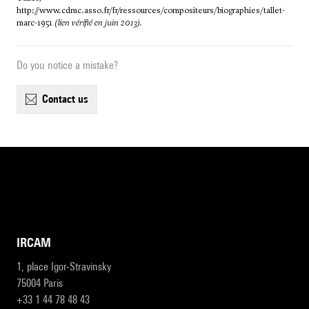
http://www.cdmc.asso.fr/fr/ressources/compositeurs/biographies/tallet-
marc-1951
(lien vérifié en juin 2013).
Do you notice a mistake?
contact us
IRCAM
1, place Igor-Stravinsky
75004 Paris
+33 1 44 78 48 43