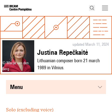
updated March 11, 2024
Justina Repečkaitė
Lithuanian composer born 21 march
© Marije van den
1989 in Vilnius.
Berg
menu
Solo (excluding voice)