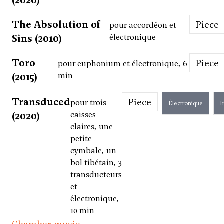
(2020)
The Absolution of
Piece
pour accordéon et
Sins (2010)
électronique
Toro
Piece
pour euphonium et électronique, 6
(2015)
min
Transduced
Piece
pour trois
Électronique
I
(2020)
caisses
claires, une
petite
cymbale, un
bol tibétain, 3
transducteurs
et
électronique,
10 min