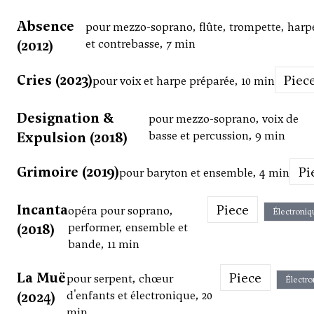
Absence
pour mezzo-soprano, flûte, trompette, harp
(2012)
et contrebasse, 7 min
Cries (2023)
Piec
pour voix et harpe préparée, 10 min
Designation &
pour mezzo-soprano, voix de
Expulsion (2018)
basse et percussion, 9 min
Grimoire (2019)
P
pour baryton et ensemble, 4 min
Incanta
Piece
opéra pour soprano,
Électroniq
(2018)
performer, ensemble et
bande, 11 min
La Muë
Piece
pour serpent, chœur
Électro
(2024)
d'enfants et électronique, 20
min