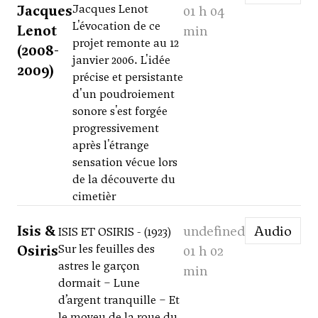
Jacques
Jacques Lenot
01 h 04
L'évocation de ce
Lenot
min
projet remonte au 12
(2008-
janvier 2006. L'idée
2009)
précise et persistante
d'un poudroiement
sonore s'est forgée
progressivement
après l'étrange
sensation vécue lors
de la découverte du
cimetièr
Isis &
undefined
Audio
ISIS ET OSIRIS - (1923)
Osiris
Sur les feuilles des
01 h 02
astres le garçon
min
dormait – Lune
d’argent tranquille – Et
le moyeu de la roue du