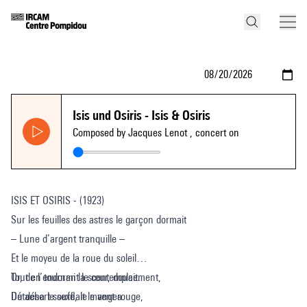
Isis und Osiris - Isis & Osiris
Composed by Jacques Lenot
, concert on
ISIS ET OSIRIS - (1923)
Sur les feuilles des astres le garçon dormait
– Lune d’argent tranquille –
Et le moyeu de la roue du soleil
Tout en tournant le contemplait.
Or, de l’endormi la sœur, doucement,
Du désert soufflait le vent rouge,
Détacha le sexe, le mangea.