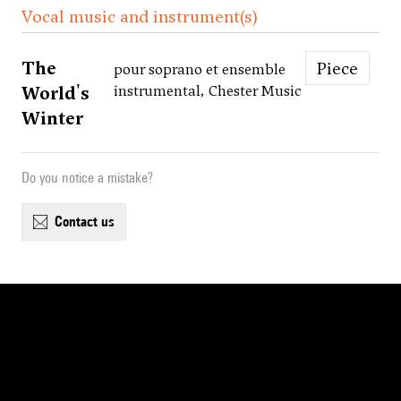
Vocal music and instrument(s)
The
Piece
pour soprano et ensemble
World's
instrumental, Chester Music
Winter
Do you notice a mistake?
contact us