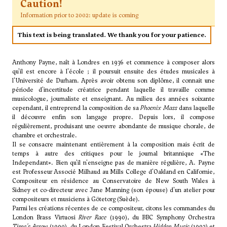
Caution!
Information prior to 2002: update is coming
This text is being translated. We thank you for your patience.
Anthony Payne, naît à Londres en 1936 et commence à composer alors
qu'il est encore à l'école ; il poursuit ensuite des études musicales à
l'Université de Durham. Après avoir obtenu son diplôme, il connait une
période d'incertitude créatrice pendant laquelle il travaille comme
musicologue, journaliste et enseignant. Au milieu des années soixante
cependant, il entreprend la composition de sa
Phoenix Mass
dans laquelle
il découvre enfin son langage propre. Depuis lors, il compose
régulièrement, produisant une oeuvre abondante de musique chorale, de
chambre et orchestrale.
Il se consacre maintenant entièrement à la composition mais écrit de
temps à autre des critiques pour le journal britannique «The
Independant». Bien qu'il n'enseigne pas de manière régulière, A. Payne
est Professeur Associé Milhaud au Mills College d'Oakland en Californie,
Compositeur en résidence au Conservatoire de New South Wales à
Sidney et co-directeur avec Jane Manning (son épouse) d'un atelier pour
compositeurs et musiciens à Götetorg (Suède).
Parmi les créations récentes de ce compositeur, citons les commandes du
London Brass Virtuosi
River
Race
(1990), du BBC Symphony Orchestra
Time's Arrow
(1990), du London Festival Orchestra
Hidden Music
(1992) et