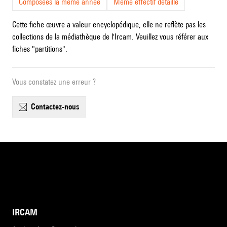
Composées la même année
Même effectif détaillé
Cette fiche œuvre a valeur encyclopédique, elle ne reflète pas les
collections de la médiathèque de l'Ircam. Veuillez vous référer aux
fiches "partitions".
Vous constatez une erreur ?
contactez-nous
IRCAM