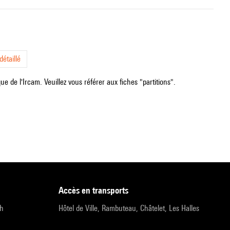
étaillé
e de l'Ircam. Veuillez vous référer aux fiches "partitions".
accès en transports
9h
Hôtel de Ville, Rambuteau, Châtelet, Les Halles