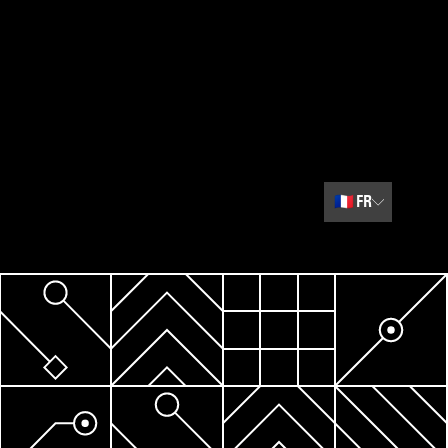
🇫🇷
FR