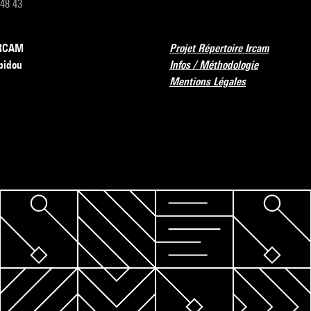
 48 43
’IRCAM
Projet Répertoire Ircam
pidou
Infos / Méthodologie
Mentions Légales