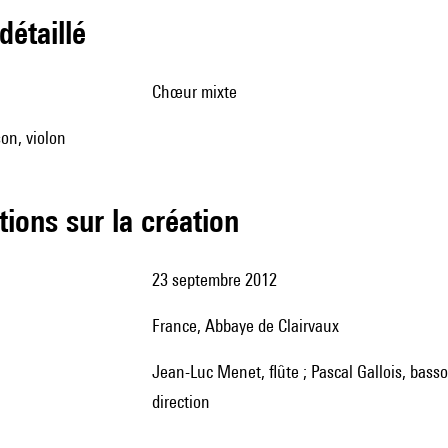
 détaillé
chœur mixte
son, violon
tions sur la création
23 septembre 2012
France, Abbaye de Clairvaux
Jean-Luc Menet, flûte ; Pascal Gallois, basson ; Régis Pasquier, violon ; Choeur Aedes ; Matthieu Romano,
direction