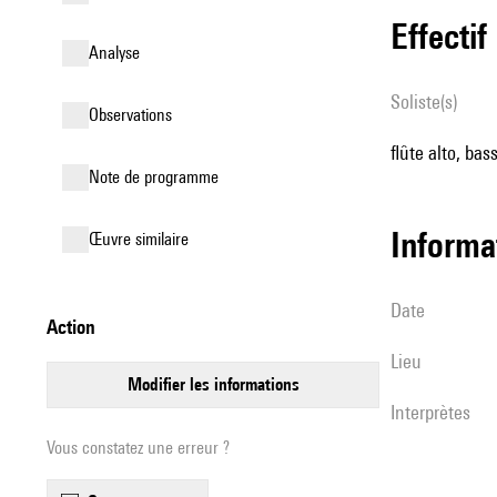
effectif
analyse
Soliste(s)
observations
flûte alto, bas
Note de programme
informa
œuvre similaire
date
action
lieu
modifier les informations
interprètes
Vous constatez une erreur ?