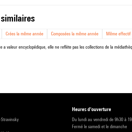
 similaires
Crées la même année
Composées la même année
Même effectif d
e a valeur encyclopédique, elle ne reflète pas les collections de la médiathèqu
heures d'ouverture
r-Stravinsky
Du lundi au vendredi de 9h30 à 1
Fermé le samedi et le dimanche