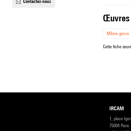
contactez-nous
œuvres
Même genre
Cette fiche œuvr
IRCAM
1, place Igo
75004 Paris