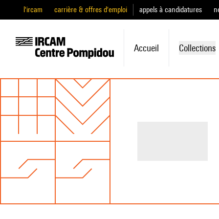
l'ircam
carrière & offres d'emploi
appels à candidatures
n
Accueil
Collections