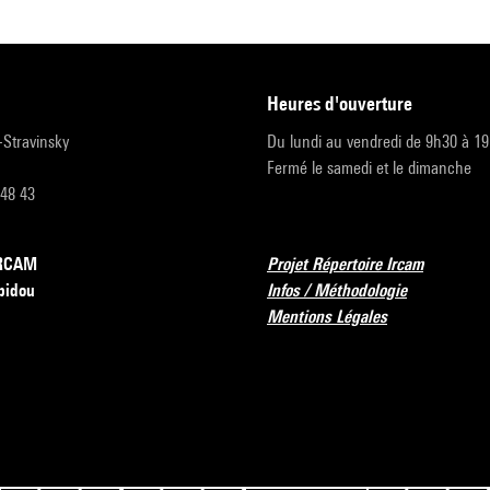
heures d'ouverture
r-Stravinsky
Du lundi au vendredi de 9h30 à 1
Fermé le samedi et le dimanche
 48 43
’IRCAM
Projet Répertoire Ircam
pidou
Infos / Méthodologie
Mentions Légales