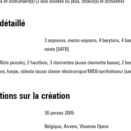
 et instrument(s) (3 voix solistes ou plus, chœur(s) et orchestre)
 détaillé
3 sopranos, mezzo-soprano, 4 barytons, 4 basses, 3 ténors, contre-ténor, voix d'enfant soprano, chœur
mixte [SATB]
 flûte piccolo), 2 hautbois, 3 clarinettes (aussi clarinette basse), 2 
es, harpe, célesta (aussi clavier électronique/MIDI/synthétiseur [sa
tions sur la création
30 janvier 2005
Belgique, Anvers, Vlaamse Opera