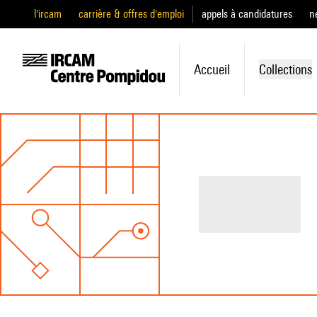
l'ircam
carrière & offres d'emploi
appels à candidatures
n
Accueil
Collections