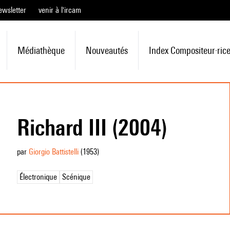
ewsletter
venir à l'ircam
Médiathèque
Nouveautés
Index Compositeur·ric
Richard III (2004)
par
Giorgio Battistelli
(1953
)
Électronique
Scénique