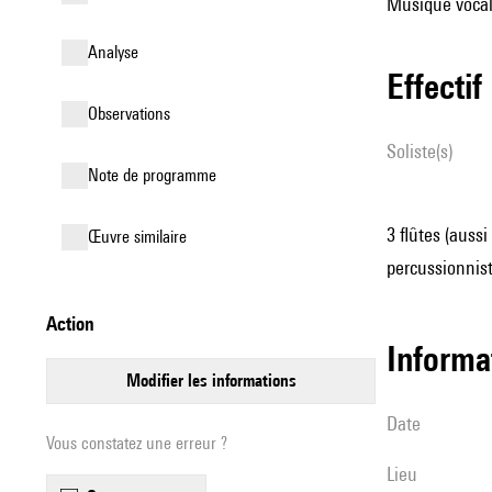
Musique vocale
analyse
effectif
observations
Soliste(s)
Note de programme
3 flûtes (aussi
œuvre similaire
percussionnist
action
informa
modifier les informations
date
Vous constatez une erreur ?
lieu