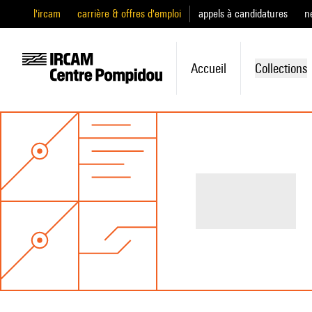
l'ircam
carrière & offres d'emploi
appels à candidatures
n
Accueil
Collections