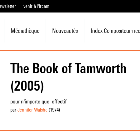
ewsletter
venir à l'ircam
Médiathèque
Nouveautés
Index Compositeur·ric
The Book of Tamworth
(2005)
pour n'importe quel effectif
par
Jennifer Walshe
(1974
)