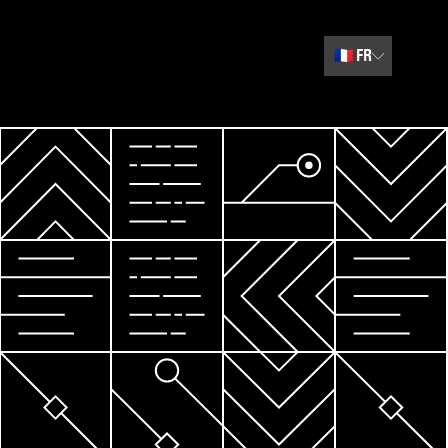
🇫🇷
FR