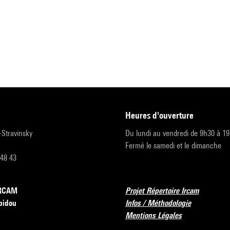
heures d'ouverture
r-Stravinsky
Du lundi au vendredi de 9h30 à 1
Fermé le samedi et le dimanche
 48 43
’IRCAM
Projet Répertoire Ircam
pidou
Infos / Méthodologie
Mentions Légales