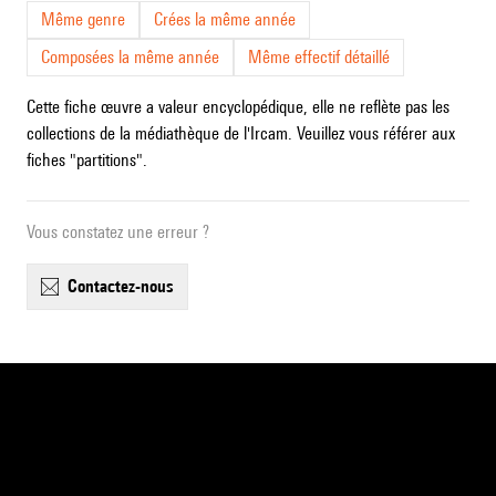
Même genre
Crées la même année
Composées la même année
Même effectif détaillé
Cette fiche œuvre a valeur encyclopédique, elle ne reflète pas les
collections de la médiathèque de l'Ircam. Veuillez vous référer aux
fiches "partitions".
Vous constatez une erreur ?
contactez-nous