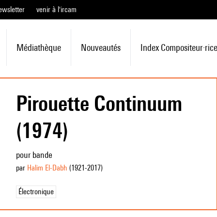
ewsletter
venir à l'ircam
Médiathèque
Nouveautés
Index Compositeur·ric
Pirouette Continuum
(1974)
pour bande
par
Halim El-Dabh
(1921
-2017
)
Électronique