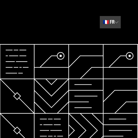
🇫🇷
FR