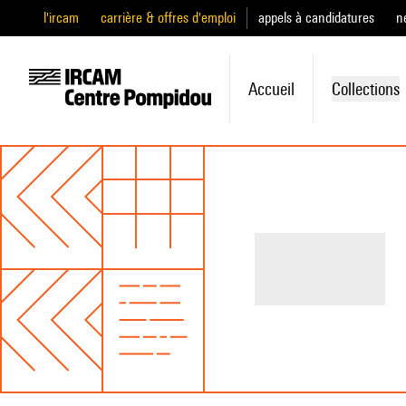
l'ircam
carrière & offres d'emploi
appels à candidatures
n
Accueil
Collections