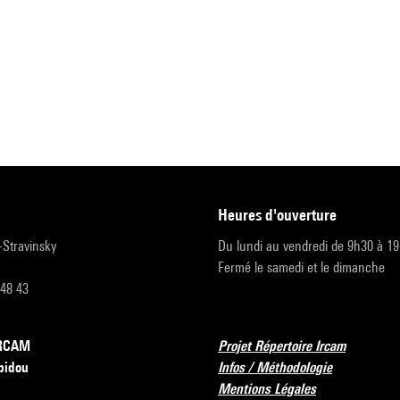
heures d'ouverture
r-Stravinsky
Du lundi au vendredi de 9h30 à 1
Fermé le samedi et le dimanche
 48 43
’IRCAM
Projet Répertoire Ircam
pidou
Infos / Méthodologie
Mentions Légales