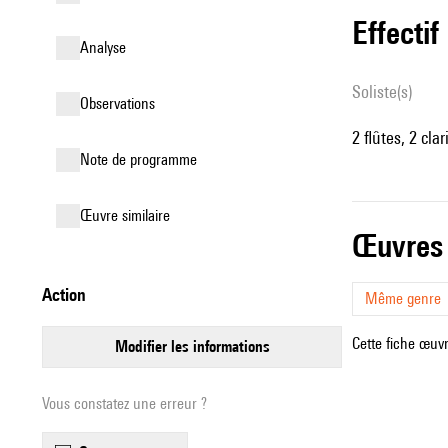
effectif
analyse
Soliste(s)
observations
2 flûtes, 2 cla
Note de programme
œuvre similaire
œuvres
action
Même genre
Cette fiche œuvr
modifier les informations
Vous constatez une erreur ?