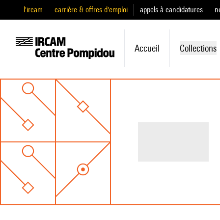
l'ircam
carrière & offres d'emploi
appels à candidatures
n
Accueil
Collections