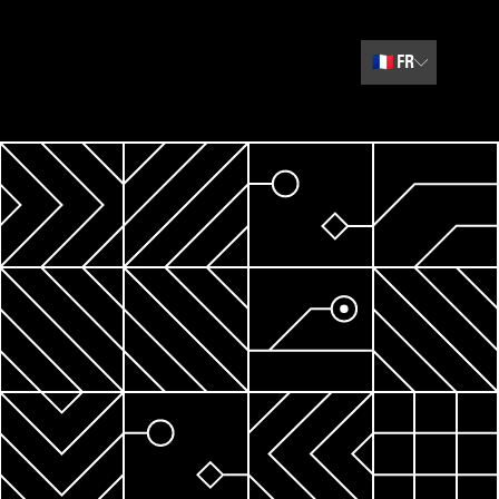
🇫🇷
FR