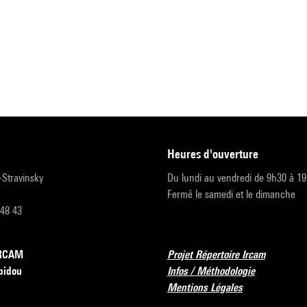
heures d'ouverture
r-Stravinsky
Du lundi au vendredi de 9h30 à 1
Fermé le samedi et le dimanche
 48 43
’IRCAM
Projet Répertoire Ircam
pidou
Infos / Méthodologie
Mentions Légales