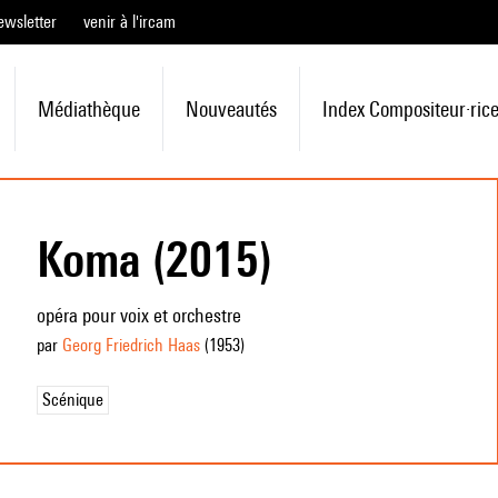
ewsletter
venir à l'ircam
Médiathèque
Nouveautés
Index Compositeur·ric
Koma (2015)
opéra pour voix et orchestre
par
Georg Friedrich Haas
(1953
)
Scénique