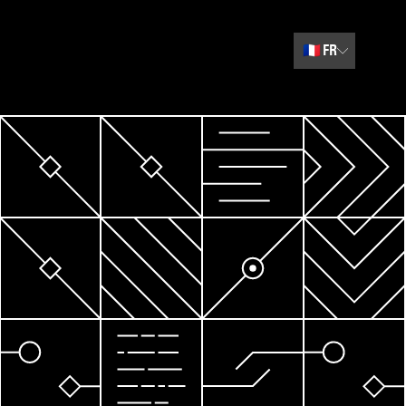
🇫🇷
FR