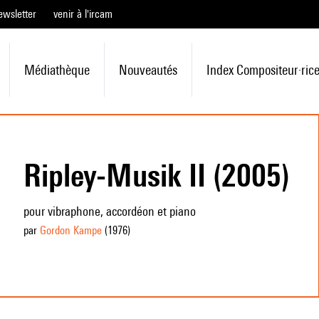
ewsletter
venir à l'ircam
Médiathèque
Nouveautés
Index Compositeur·ric
Ripley-Musik II (2005)
pour vibraphone, accordéon et piano
par
Gordon Kampe
(1976
)