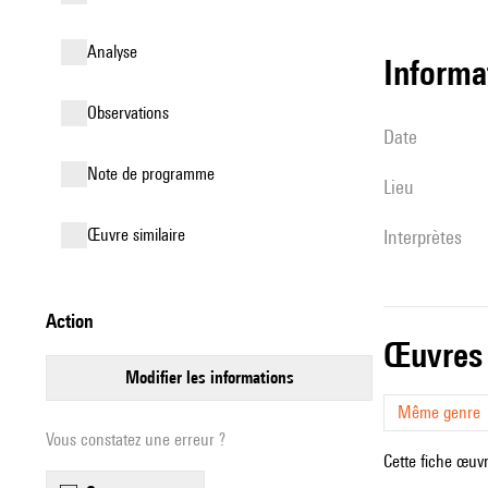
analyse
informa
observations
date
Note de programme
lieu
œuvre similaire
interprètes
action
œuvres
modifier les informations
Même genre
Vous constatez une erreur ?
Cette fiche œuvr