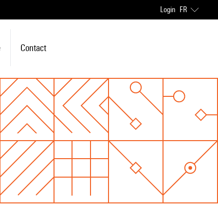
Login
FR
e
Contact