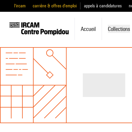
l'ircam
carrière & offres d'emploi
appels à candidatures
n
Accueil
Collections