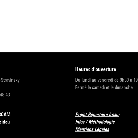
heures d'ouverture
r-Stravinsky
Du lundi au vendredi de 9h30 à 1
Fermé le samedi et le dimanche
 48 43
’IRCAM
Projet Répertoire Ircam
pidou
Infos / Méthodologie
Mentions Légales