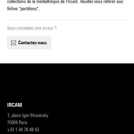
collections de la médiathèque de l'Ircam. Veuillez vous référer aux
fiches "partitions".
Vous constatez une erreur ?
contactez-nous
IRCAM
1, place Igor-Stravinsky
75004 Paris
+33 1 44 78 48 43