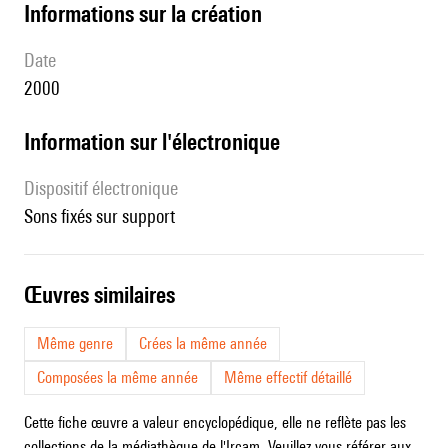
informations sur la création
date
2000
Information sur l'électronique
Dispositif électronique
sons fixés sur support
œuvres similaires
Même genre
Crées la même année
Composées la même année
Même effectif détaillé
Cette fiche œuvre a valeur encyclopédique, elle ne reflète pas les
collections de la médiathèque de l'Ircam. Veuillez vous référer aux