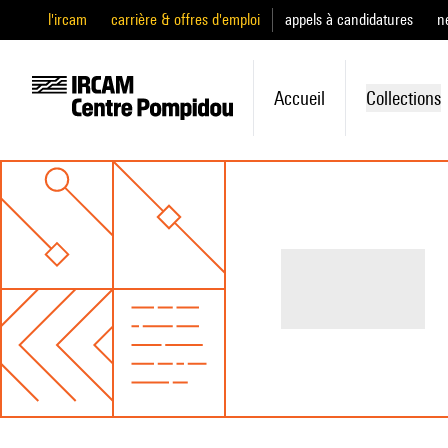
l'ircam
carrière & offres d'emploi
appels à candidatures
n
Accueil
Collections