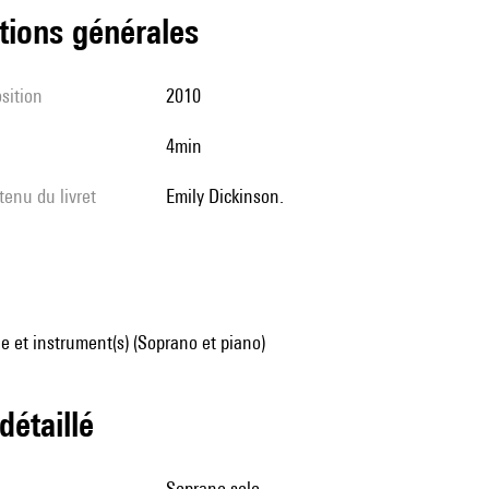
tions générales
sition
2010
4min
tenu du livret
Emily Dickinson.
 et instrument(s) (Soprano et piano)
 détaillé
soprano solo