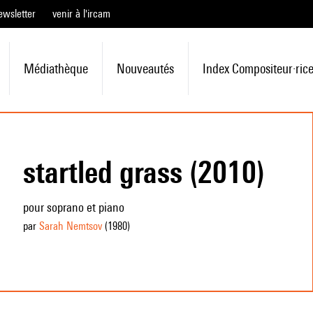
ewsletter
venir à l'ircam
Médiathèque
Nouveautés
Index Compositeur·ric
startled grass (2010)
pour soprano et piano
par
Sarah Nemtsov
(1980
)