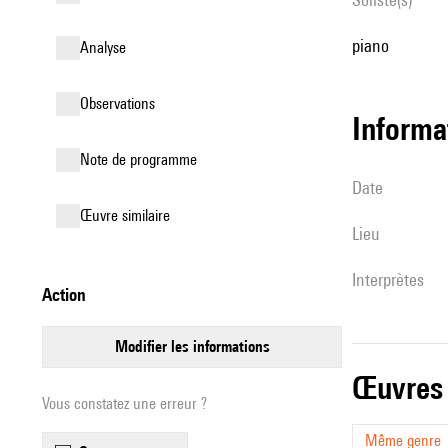
piano
analyse
observations
informa
Note de programme
date
œuvre similaire
lieu
interprètes
action
modifier les informations
œuvres
Vous constatez une erreur ?
Même genre