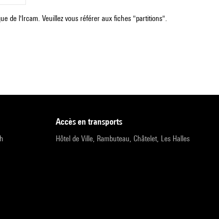
e de l'Ircam. Veuillez vous référer aux fiches "partitions".
accès en transports
9h
Hôtel de Ville, Rambuteau, Châtelet, Les Halles