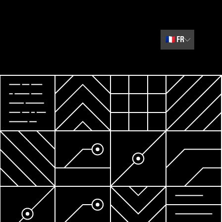
🇫🇷
FR