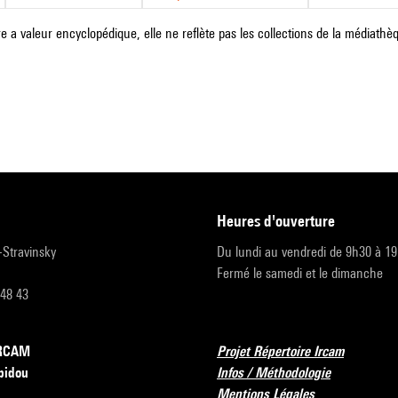
e a valeur encyclopédique, elle ne reflète pas les collections de la médiathèqu
heures d'ouverture
r-Stravinsky
Du lundi au vendredi de 9h30 à 1
Fermé le samedi et le dimanche
 48 43
’IRCAM
Projet Répertoire Ircam
pidou
Infos / Méthodologie
Mentions Légales