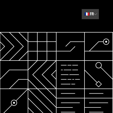
🇫🇷
FR