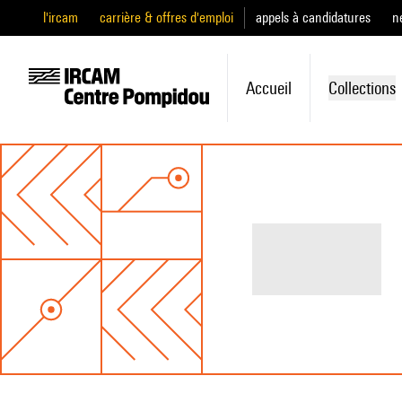
l'ircam
carrière & offres d'emploi
appels à candidatures
n
Accueil
Collections