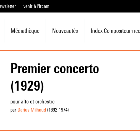
ewsletter
venir à l'ircam
Médiathèque
Nouveautés
Index Compositeur·ric
Premier concerto
(1929)
pour alto et orchestre
par
Darius Milhaud
(1892
-1974
)