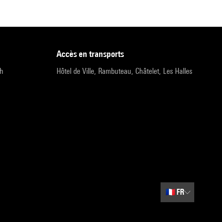
accès en transports
9h
Hôtel de Ville, Rambuteau, Châtelet, Les Halles
🇫🇷
FR