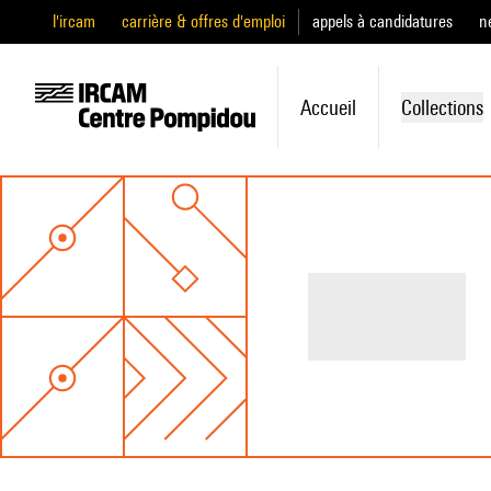
l'ircam
carrière & offres d'emploi
appels à candidatures
n
Accueil
Collections