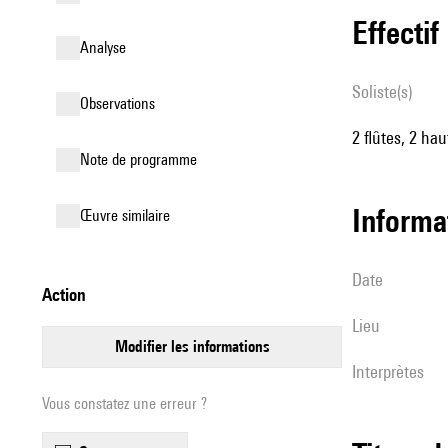
effectif
analyse
Soliste(s)
observations
2 flûtes, 2 hau
Note de programme
informa
œuvre similaire
date
action
lieu
modifier les informations
interprètes
Vous constatez une erreur ?