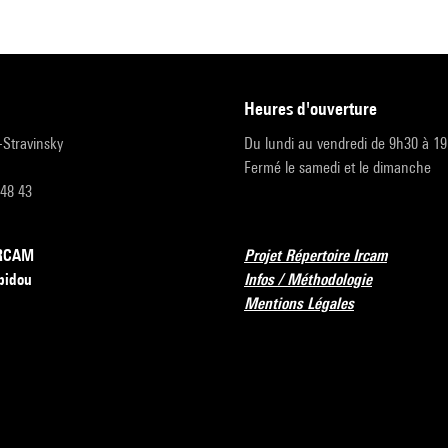
heures d'ouverture
r-Stravinsky
Du lundi au vendredi de 9h30 à 1
Fermé le samedi et le dimanche
 48 43
’IRCAM
Projet Répertoire Ircam
pidou
Infos / Méthodologie
Mentions Légales