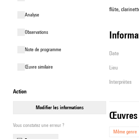
flûte, clarinet
analyse
observations
informa
Note de programme
date
œuvre similaire
lieu
interprètes
action
modifier les informations
œuvres
Vous constatez une erreur ?
Même genre