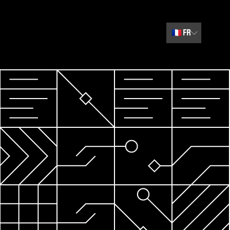
🇫🇷
FR