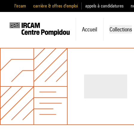
l'ircam
carrière & offres d'emploi
appels à candidatures
n
Accueil
Collections