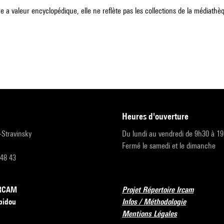
e a valeur encyclopédique, elle ne reflète pas les collections de la médiathèqu
heures d'ouverture
r-Stravinsky
Du lundi au vendredi de 9h30 à 1
Fermé le samedi et le dimanche
 48 43
’IRCAM
Projet Répertoire Ircam
pidou
Infos / Méthodologie
Mentions Légales