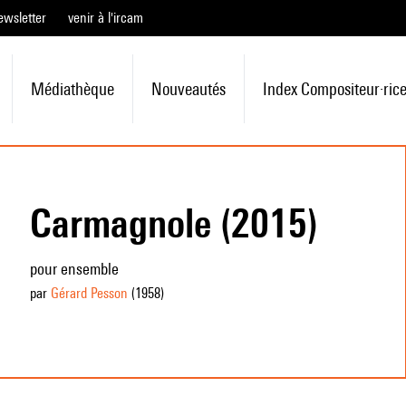
ewsletter
venir à l'ircam
Médiathèque
Nouveautés
Index Compositeur·ric
Carmagnole (2015)
pour ensemble
par
Gérard Pesson
(1958
)