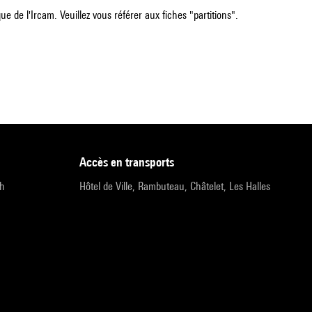
e de l'Ircam. Veuillez vous référer aux fiches "partitions".
accès en transports
9h
Hôtel de Ville, Rambuteau, Châtelet, Les Halles