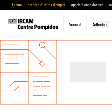
l'ircam
carrière & offres d'emploi
appels à candidatures
n
Accueil
Collections