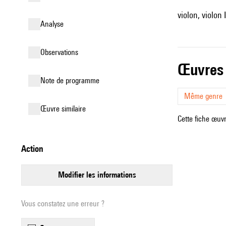
violon, violon I
analyse
observations
œuvres
Note de programme
Même genre
œuvre similaire
Cette fiche œuvr
action
modifier les informations
Vous constatez une erreur ?