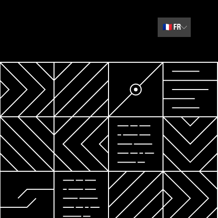
🇫🇷
FR