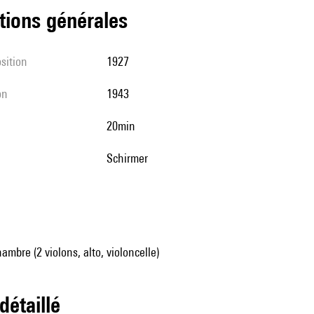
tions générales
sition
1927
on
1943
20min
Schirmer
mbre (2 violons, alto, violoncelle)
 détaillé