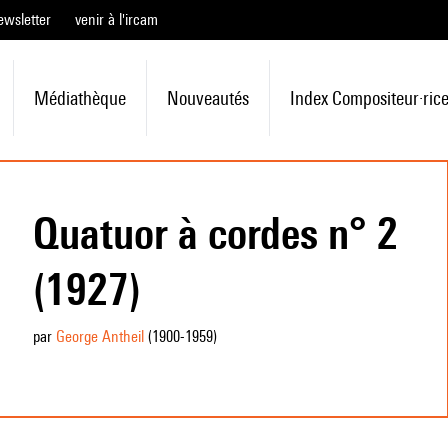
ewsletter
venir à l'ircam
Médiathèque
Nouveautés
Index Compositeur·ric
Quatuor à cordes n° 2
(1927)
par
George Antheil
(1900
-1959
)