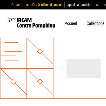
l'ircam
carrière & offres d'emploi
appels à candidatures
n
Accueil
Collections