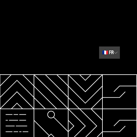
🇫🇷
FR