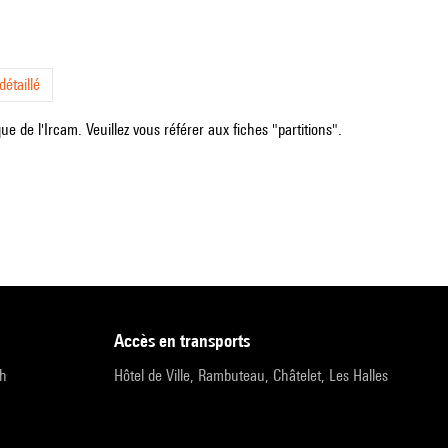
étaillé
e de l'Ircam. Veuillez vous référer aux fiches "partitions".
accès en transports
9h
Hôtel de Ville, Rambuteau, Châtelet, Les Halles