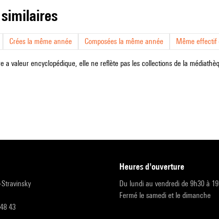
 similaires
Crées la même année
Composées la même année
Même effectif d
e a valeur encyclopédique, elle ne reflète pas les collections de la médiathèqu
heures d'ouverture
r-Stravinsky
Du lundi au vendredi de 9h30 à 1
Fermé le samedi et le dimanche
 48 43