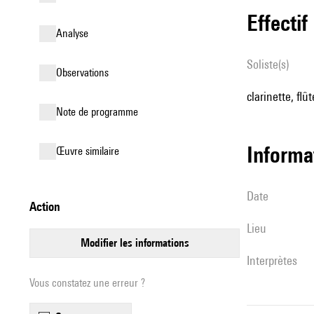
effectif
analyse
Soliste(s)
observations
clarinette, flû
Note de programme
informa
œuvre similaire
date
action
lieu
modifier les informations
interprètes
Vous constatez une erreur ?