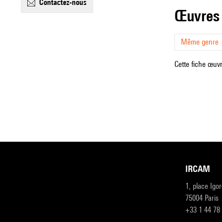
contactez-nous
œuvres
Même genre
Cette fiche œuvr
IRCAM
1, place Igo
75004 Paris
+33 1 44 78