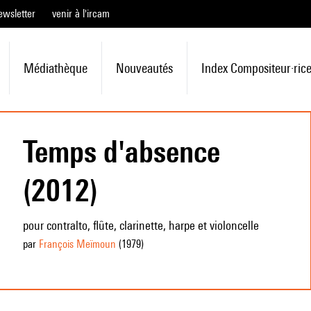
ewsletter
venir à l'ircam
Médiathèque
Nouveautés
Index Compositeur·ric
Temps d'absence
(2012)
pour contralto, flûte, clarinette, harpe et violoncelle
par
François Meïmoun
(1979
)