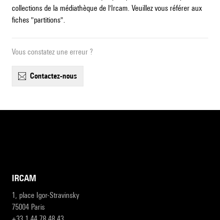
collections de la médiathèque de l'Ircam. Veuillez vous référer aux
fiches "partitions".
Vous constatez une erreur ?
contactez-nous
IRCAM
1, place Igor-Stravinsky
75004 Paris
+33 1 44 78 48 43