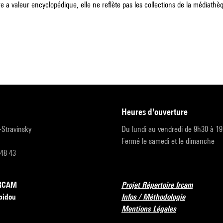
e a valeur encyclopédique, elle ne reflète pas les collections de la médiathèqu
heures d'ouverture
r-Stravinsky
Du lundi au vendredi de 9h30 à 1
Fermé le samedi et le dimanche
 48 43
’IRCAM
Projet Répertoire Ircam
pidou
Infos / Méthodologie
Mentions Légales