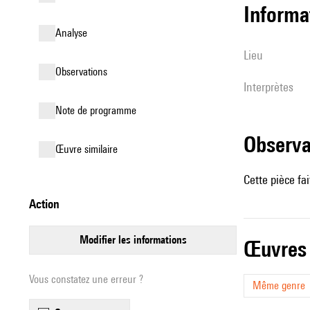
informa
analyse
lieu
observations
interprètes
Note de programme
observ
œuvre similaire
Cette pièce fai
action
modifier les informations
œuvres
Vous constatez une erreur ?
Même genre