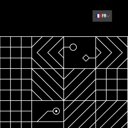
🇫🇷
FR