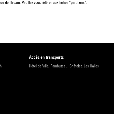
e de l'Ircam. Veuillez vous référer aux fiches "partitions".
accès en transports
9h
Hôtel de Ville, Rambuteau, Châtelet, Les Halles