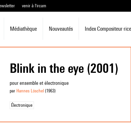
ewsletter
venir à l'ircam
Médiathèque
Nouveautés
Index Compositeur·ric
Blink in the eye (2001)
pour ensemble et électronique
par
Hannes Löschel
(1963
)
Électronique