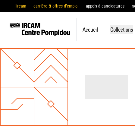
l'ircam
carrière & offres d'emploi
appels à candidatures
n
Accueil
Collections