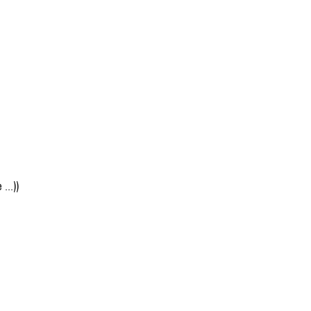
...))