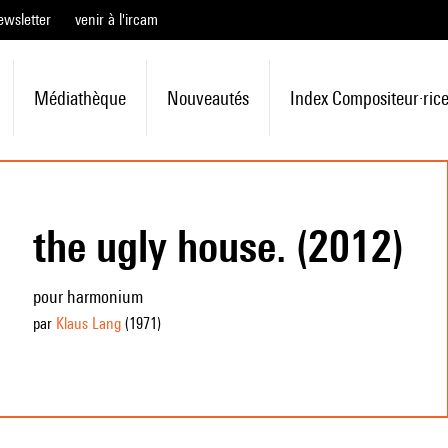
ewsletter
venir à l'ircam
Médiathèque
Nouveautés
Index Compositeur·ric
the ugly house. (2012)
pour harmonium
par
Klaus Lang
(1971
)