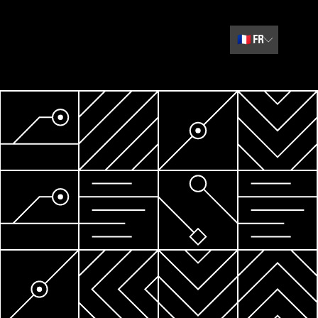
🇫🇷
FR