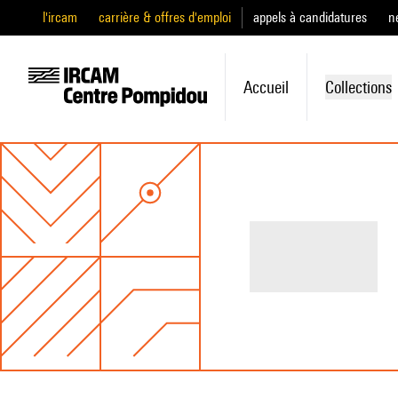
l'ircam
carrière & offres d'emploi
appels à candidatures
n
Accueil
Collections