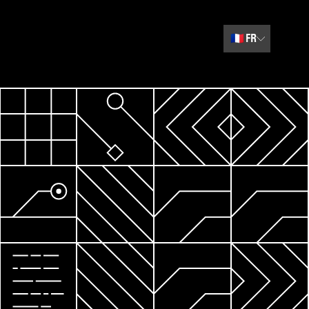
🇫🇷
FR