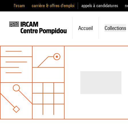
l'ircam
carrière & offres d'emploi
appels à candidatures
n
Accueil
Collections