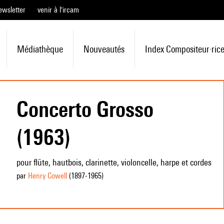
ewsletter
venir à l'ircam
Médiathèque
Nouveautés
Index Compositeur·ric
Concerto Grosso
(1963)
pour flûte, hautbois, clarinette, violoncelle, harpe et cordes
par
Henry Cowell
(1897
-1965
)