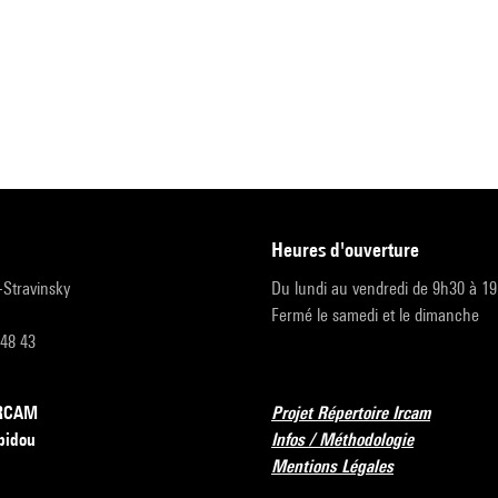
heures d'ouverture
r-Stravinsky
Du lundi au vendredi de 9h30 à 1
Fermé le samedi et le dimanche
 48 43
’IRCAM
Projet Répertoire Ircam
pidou
Infos / Méthodologie
Mentions Légales