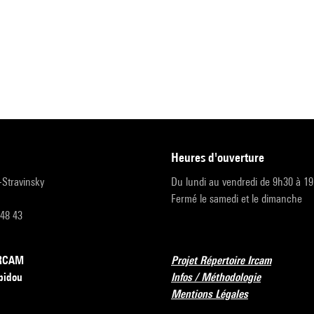
heures d'ouverture
r-Stravinsky
Du lundi au vendredi de 9h30 à 1
Fermé le samedi et le dimanche
 48 43
’IRCAM
Projet Répertoire Ircam
pidou
Infos / Méthodologie
Mentions Légales