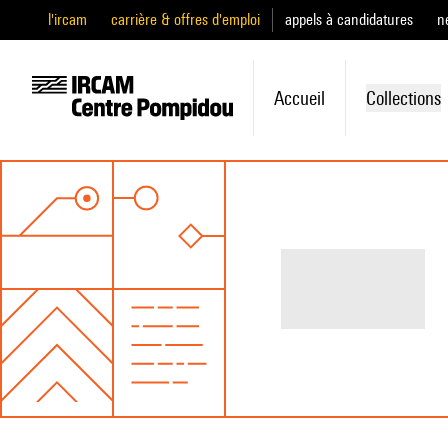
l'ircam
carrière & offres d'emploi
appels à candidatures
n
Accueil
Collections