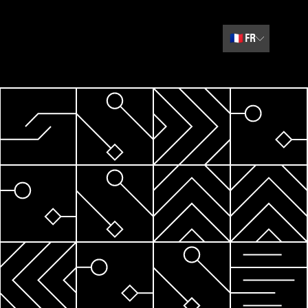
🇫🇷
FR