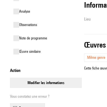
informa
analyse
lieu
observations
Note de programme
œuvres
œuvre similaire
Même genre
Cette fiche œuvr
action
modifier les informations
Vous constatez une erreur ?