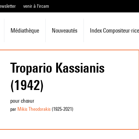
ewsletter
venir à l'ircam
Médiathèque
Nouveautés
Index Compositeur·ric
Tropario Kassianis
(1942)
pour chœur
par
Mikis Theodorakis
(1925
-2021
)