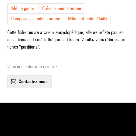
Même genre
Crées la même année
Composées la même année
Même effectif détaillé
Cette fiche œuvre a valeur encyclopédique, elle ne reflète pas les
collections de la médiathèque de l'Ircam. Veuillez vous référer aux
fiches "partitions".
Vous constatez une erreur ?
contactez-nous