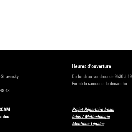
heures d'ouverture
r-Stravinsky
Du lundi au vendredi de 9h30 à 1
Fermé le samedi et le dimanche
 48 43
’IRCAM
Projet Répertoire Ircam
pidou
Infos / Méthodologie
Mentions Légales