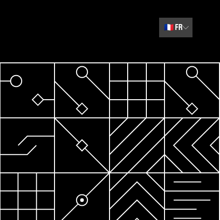
🇫🇷
FR