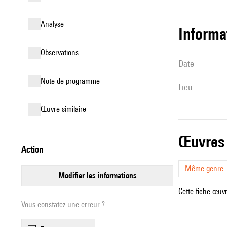
analyse
informa
observations
date
Note de programme
lieu
œuvre similaire
œuvres
action
Même genre
modifier les informations
Cette fiche œuvr
Vous constatez une erreur ?