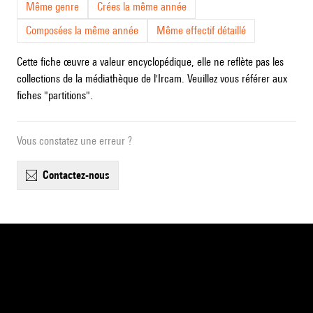
Même genre
Crées la même année
Composées la même année
Même effectif détaillé
Cette fiche œuvre a valeur encyclopédique, elle ne reflète pas les
collections de la médiathèque de l'Ircam. Veuillez vous référer aux
fiches "partitions".
Vous constatez une erreur ?
contactez-nous